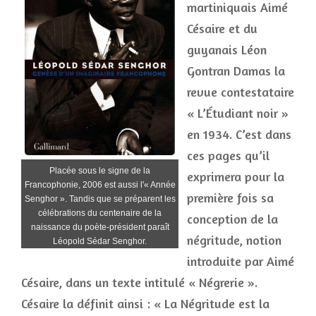
martiniquais Aimé
Césaire et du
guyanais Léon
Gontran Damas la
revue contestataire
« L’Étudiant noir »
en 1934. C’est dans
ces pages qu’il
Placée sous le signe de la
exprimera pour la
Francophonie, 2006 est aussi l'« Année
première fois sa
Senghor ». Tandis que se préparent les
célébrations du centenaire de la
conception de la
naissance du poète-président paraît
négritude, notion
Léopold Sédar Senghor.
introduite par Aimé
Césaire, dans un texte intitulé « Négrerie ».
Césaire la définit ainsi : « La Négritude est la