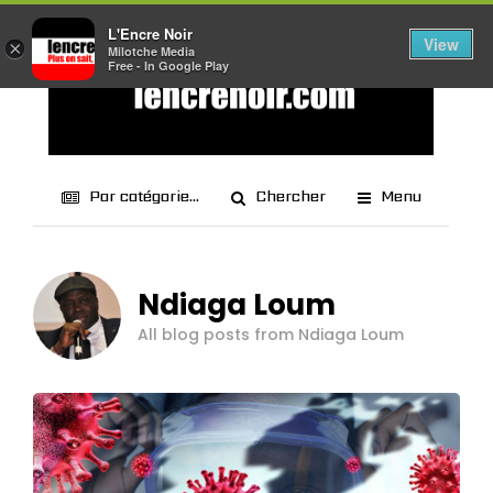
L'Encre Noir
View
×
Milotche Media
Free - In Google Play
Par catégorie...
Chercher
Menu
Ndiaga Loum
All blog posts from Ndiaga Loum