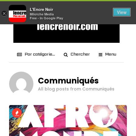
L'Encre Noir
View
×
Milotche Media
Free - In Google Play
Par catégorie...
Chercher
Menu
Communiqués
All blog posts from Communiqués