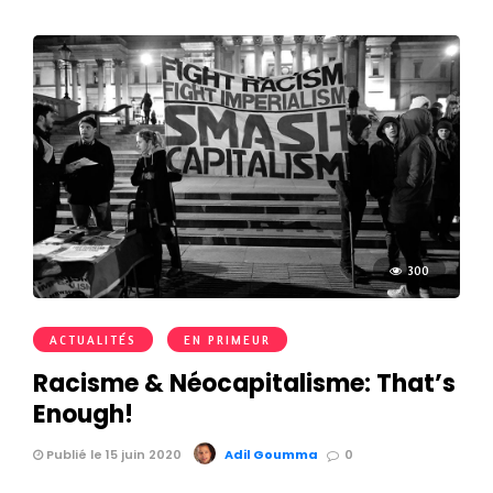
300
ACTUALITÉS
EN PRIMEUR
Racisme & Néocapitalisme: That’s
Enough!
Publié le 15 juin 2020
Adil Goumma
0