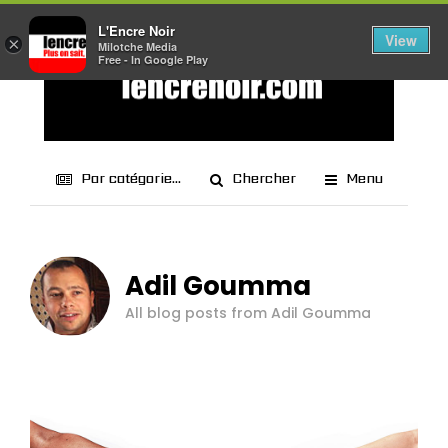
L'Encre Noir
View
×
Milotche Media
Free - In Google Play
Par catégorie...
Chercher
Menu
Adil Goumma
All blog posts from Adil Goumma