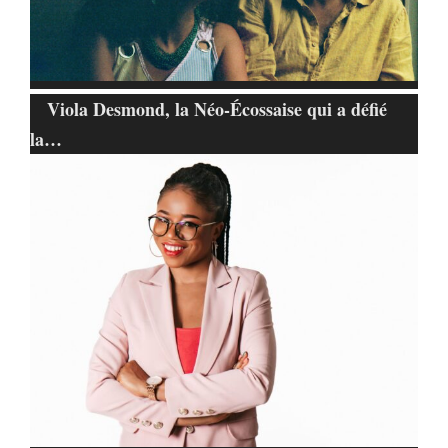
Viola Desmond, la Néo-Écossaise qui a défié
la…