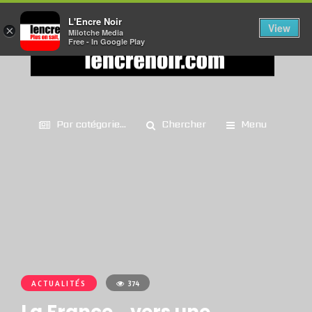
L'Encre Noir
View
×
Milotche Media
Free - In Google Play
Par catégorie...
Chercher
Menu
ACTUALITÉS
374