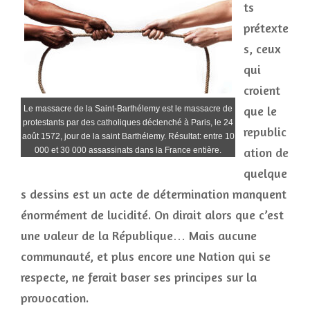
ts
prétexte
s, ceux
qui
croient
que le
Le massacre de la Saint-Barthélemy est le massacre de
protestants par des catholiques déclenché à Paris, le 24
republic
août 1572, jour de la saint Barthélemy. Résultat: entre 10
ation de
000 et 30 000 assassinats dans la France entière.
quelque
s dessins est un acte de détermination manquent
énormément de lucidité. On dirait alors que c’est
une valeur de la République… Mais aucune
communauté, et plus encore une Nation qui se
respecte, ne ferait baser ses principes sur la
provocation.