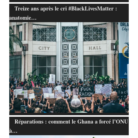
Treize ans après le cri #BlackLivesMatter :
anatomie…
Réparations : comment le Ghana a forcé l’ONU
à…