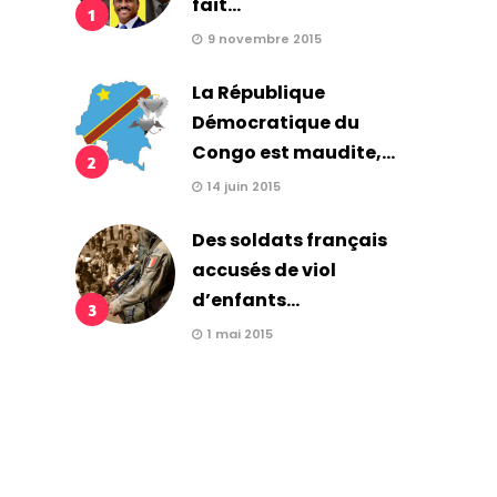
fait...
1
9 novembre 2015
La République
Démocratique du
Congo est maudite,...
2
14 juin 2015
Des soldats français
accusés de viol
d’enfants...
3
1 mai 2015