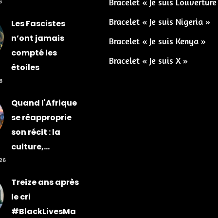
Bracelet « Je suis Louverture
6
Bracelet « Je suis Nigeria »
Les Fascistes
n’ont jamais
Bracelet « Je suis Kenya »
compté les
Bracelet « Je suis X »
étoiles
6
Quand l'Afrique
se réapproprie
son récit : la
culture,...
026
Treize ans après
le cri
#BlackLivesMa