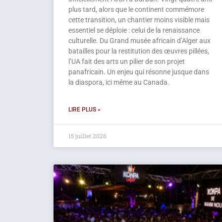
plus tard, alors que le continent commémore
cette transition, un chantier moins visible mais
essentiel se déploie : celui de la renaissance
culturelle. Du Grand musée africain d’Alger aux
batailles pour la restitution des œuvres pillées,
l’UA fait des arts un pilier de son projet
panafricain. Un enjeu qui résonne jusque dans
la diaspora, ici même au Canada.
LIRE PLUS »
15 juillet 2026