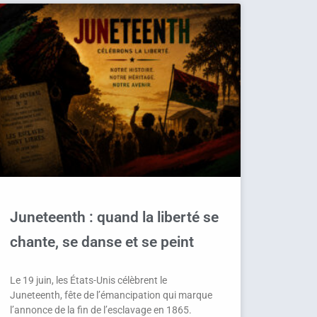
Juneteenth : quand la liberté se
chante, se danse et se peint
Le 19 juin, les États-Unis célèbrent le
Juneteenth, fête de l’émancipation qui marque
l’annonce de la fin de l’esclavage en 1865.