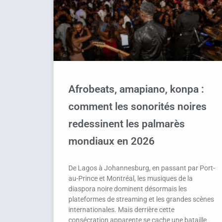
Afrobeats, amapiano, konpa :
comment les sonorités noires
redessinent les palmarès
mondiaux en 2026
De Lagos à Johannesburg, en passant par Port-
au-Prince et Montréal, les musiques de la
diaspora noire dominent désormais les
plateformes de streaming et les grandes scènes
internationales. Mais derrière cette
consécration apparente se cache une bataille