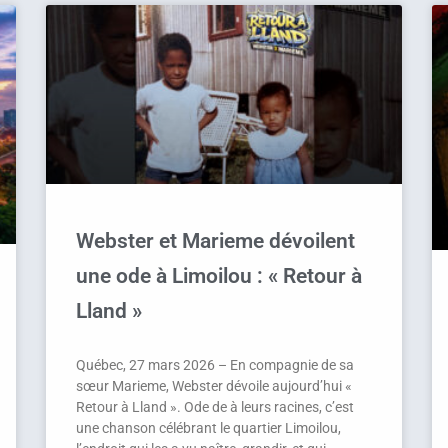
Webster et Marieme dévoilent
une ode à Limoilou : « Retour à
Lland »
Québec, 27 mars 2026 – En compagnie de sa
sœur Marieme, Webster dévoile aujourd’hui «
Retour à Lland ». Ode de à leurs racines, c’est
une chanson célébrant le quartier Limoilou,