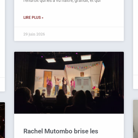
l’endroit qui les a vu naître, grandir, et qui
LIRE PLUS »
29 juin 2026
Rachel Mutombo brise les