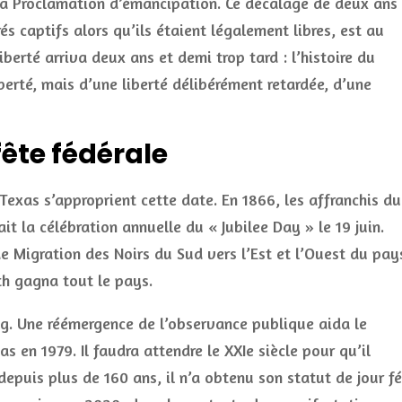
la Proclamation d’émancipation. Ce décalage de deux ans 
captifs alors qu’ils étaient légalement libres, est au
rté arriva deux ans et demi trop tard : l’histoire du
berté, mais d’une liberté délibérément retardée, d’une
 fête fédérale
exas s’approprient cette date. En 1866, les affranchis du
it la célébration annuelle du « Jubilee Day » le 19 juin.
e Migration des Noirs du Sud vers l’Est et l’Ouest du pay
th gagna tout le pays.
ong. Une réémergence de l’observance publique aida le
as en 1979. Il faudra attendre le XXIe siècle pour qu’il
depuis plus de 160 ans, il n’a obtenu son statut de jour fé