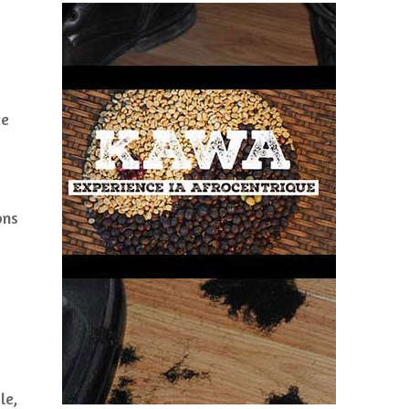
ce
ons
le,