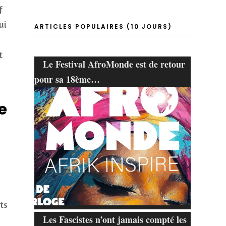
f
ui
ARTICLES POPULAIRES (10 JOURS)
t
Le Festival AfroMonde est de retour
pour sa 18ème…
e
ts
Les Fascistes n’ont jamais compté les