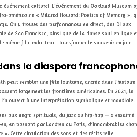
able événement culturel. L’événement du Oakland Museum o
afro-américaine « Mildred Howard: Poetics of Memory », q
arge. On y trouve des performances en direct, des DJ aux
ie de San Francisco, ainsi que de la danse soul en ligne e
le même fil conducteur : transformer le souvenir en joie
 dans la diaspora francophon
th peut sembler une fête lointaine, ancrée dans l’histoire
passent largement les frontières américaines. En 2021, le
i l’a ouvert à une interprétation symbolique et mondiale.
lues aux negro spirituals, du jazz au hip-hop — a essaimé
bes, en passant par Londres ou Paris, d’innombrables chan
». Cette circulation des sons et des récits relie