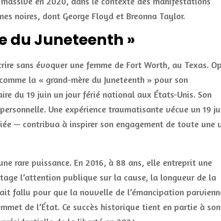
n massive en 2020, dans le contexte des manifestations
nnes noires, dont George Floyd et Breonna Taylor.
e du Juneteenth »
écrire sans évoquer une femme de Fort Worth, au Texas. O
e comme la « grand-mère du Juneteenth » pour son
ire du 19 juin un jour férié national aux États-Unis. Son
personnelle. Une expérience traumatisante vécue un 19 ju
diée — contribua à inspirer son engagement de toute une 
ne rare puissance. En 2016, à 88 ans, elle entreprit une
tage l’attention publique sur la cause, la longueur de la
ait fallu pour que la nouvelle de l’émancipation parvienn
met de l’État. Ce succès historique tient en partie à son