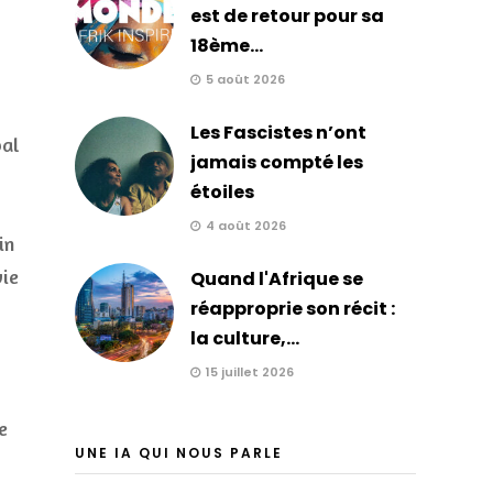
est de retour pour sa
18ème...
5 août 2026
Les Fascistes n’ont
pal
jamais compté les
étoiles
4 août 2026
in
vie
Quand l'Afrique se
réapproprie son récit :
la culture,...
15 juillet 2026
e
UNE IA QUI NOUS PARLE