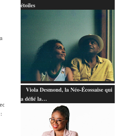
étoiles
la
Viola Desmond, la Néo-Écossaise qui
a défié la…
ec
: