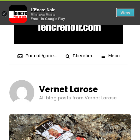
L'Encre Noir
View
×
Milotche Media
Free - In Google Play
Par catégorie...
Chercher
Menu
Vernet Larose
All blog posts from Vernet Larose