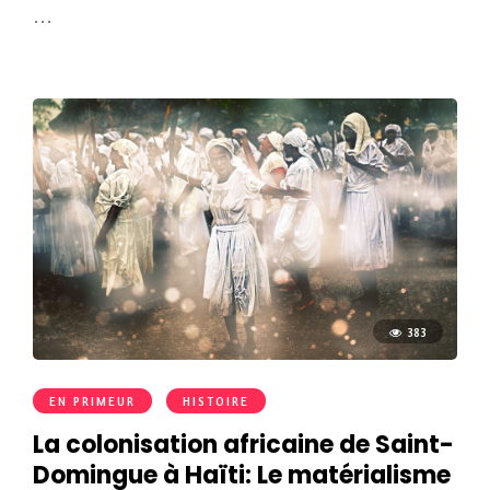
…
383
EN PRIMEUR
HISTOIRE
La colonisation africaine de Saint-
Domingue à Haïti: Le matérialisme