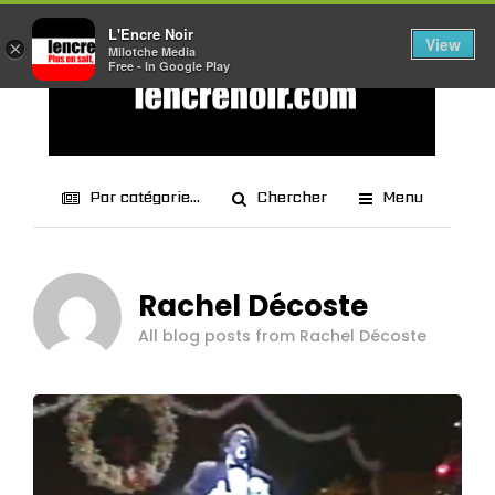
L'Encre Noir
View
×
Milotche Media
Free - In Google Play
Par catégorie...
Chercher
Menu
Rachel Décoste
All blog posts from Rachel Décoste