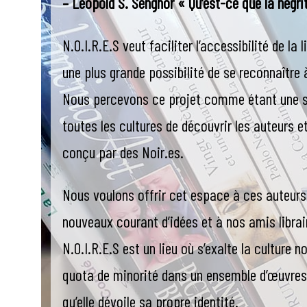
– Léopold S. Senghor « Qu’est-ce que la négr
N.O.I.R.E.S veut faciliter l’accessibilité de l
une plus grande possibilité de se reconnaître à
Nous percevons ce projet comme étant une sens
toutes les cultures de découvrir les auteurs et
conçu par des Noir.es.
Nous voulons offrir cet espace à ces auteur
nouveaux courant d’idées et à nos amis librai
N.O.I.R.E.S est un lieu où s’exalte la culture n
quota de minorité dans un ensemble d’œuvres.
qu’elle dévoile sa propre identité.