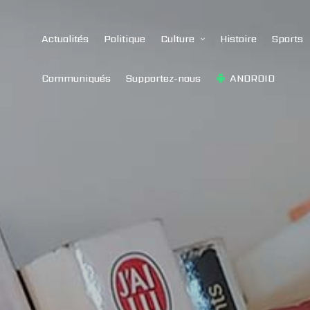
Actualités
Politique
Culture
Histoire
Sports
Communiqués
Supportez-nous
ANDROID