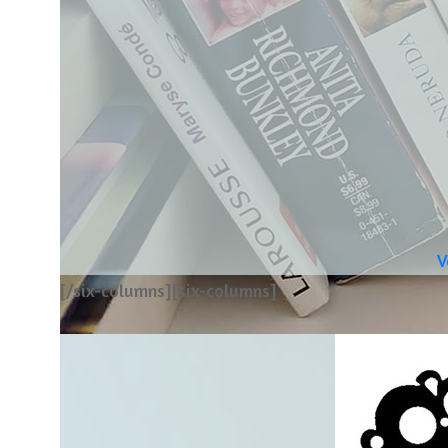
V
[/six-columns][six-columns]