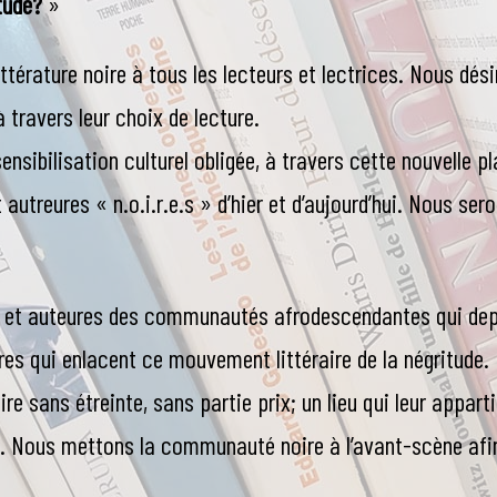
itude?
»
a littérature noire à tous les lecteurs et lectrices. Nous d
 travers leur choix de lecture.
ibilisation culturel obligée, à travers cette nouvelle pl
 autreures « n.o.i.r.e.s » d’hier et d’aujourd’hui. Nous ser
s et auteures des communautés afrodescendantes qui de
res qui enlacent ce mouvement littéraire de la négritude.
oire sans étreinte, sans partie prix; un lieu qui leur appar
 Nous mettons la communauté noire à l’avant-scène afin 