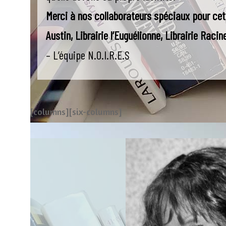
Merci à nos collaborateurs spéciaux pour cet 
Austin, Librairie l’Euguélionne, Librairie Rac
– L’équipe N.O.I.R.E.S
[columns][six-columns]