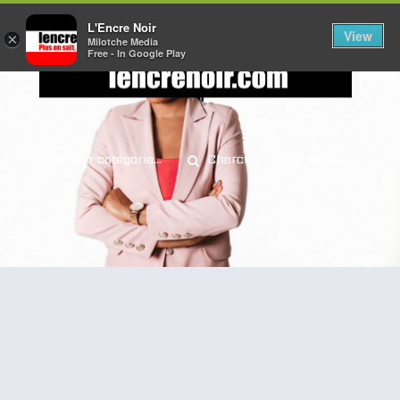
L'Encre Noir
View
×
Milotche Media
Free - In Google Play
Par catégorie...
Chercher
Menu