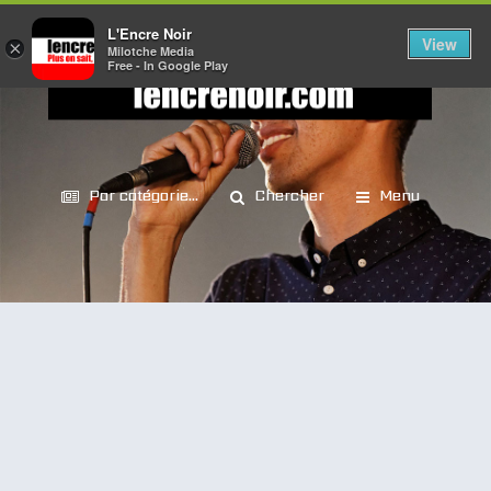
L'Encre Noir
View
×
Milotche Media
Free - In Google Play
Par catégorie...
Chercher
Menu