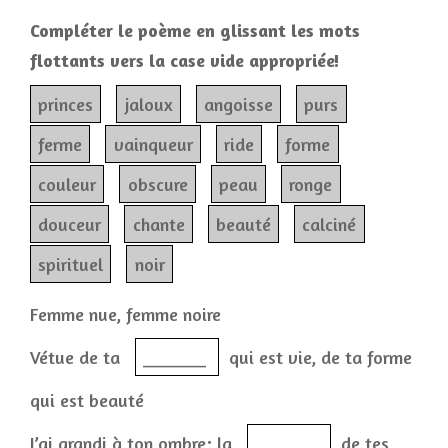
Compléter le poème en glissant les mots
flottants vers la case vide appropriée!
princes
jaloux
angoisse
purs
ferme
vainqueur
ride
forme
couleur
obscure
peau
ronge
douceur
chante
beauté
calciné
spirituel
noir
Femme nue, femme noire
Vétue de ta
_______
qui est vie, de ta forme
qui est beauté
J’ai grandi à ton ombre; la
_______
de tes