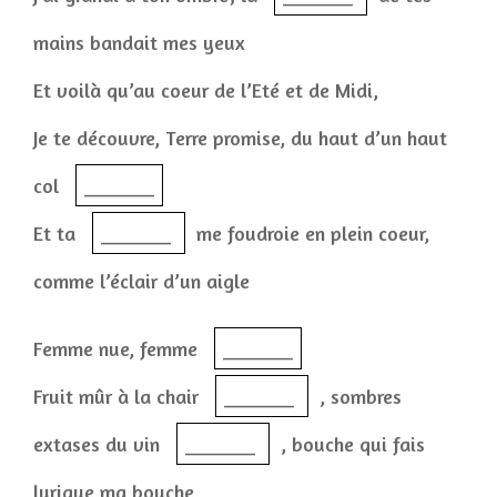
mains bandait mes yeux
Et voilà qu’au coeur de l’Eté et de Midi,
Je te découvre, Terre promise, du haut d’un haut
col
_______
Et ta
_______
me foudroie en plein coeur,
comme l’éclair d’un aigle
Femme nue, femme
_______
Fruit mûr à la chair
_______
, sombres
extases du vin
_______
, bouche qui fais
lyrique ma bouche