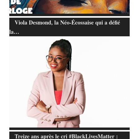
Viola Desmond, la Néo-Écossaise qui a défié
la…
Treize ans après le cri #BlackLivesMatter :