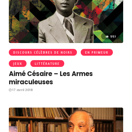
997
DISCOURS CÉLÈBRES DE NOIRS
EN PRIMEUR
JEUX
LITTÉRATURE
Aimé Césaire – Les Armes
miraculeuses
17 avril 2018