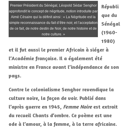
Républi
Premier Président du Sénégal, Léopold Sédar Senghor
approfondit le concept de négritude, notion introduite par
que du
Aimé Césaire qui la définit ainsi : « La Négritude est la
Sénégal
simple reconnaissance du fait d’être noir, et l’acceptation
de ce fait, de notre destin de Noir, de notre histoire et de
(1960-
notre culture. »
1980)
et il fut aussi le premier Africain à siéger à
l’Académie française. Il a également été
ministre en France avant l’indépendance de son
pays.
Contre le colonialisme Senghor revendique la
culture noire, la façon de voir. Publié dans
l’après guerre en 1945,
Femme Noire
est extrait
du recueil Chants d’ombre. Ce poème est une
ode à l’amour, à la femme, à la terre africaine.