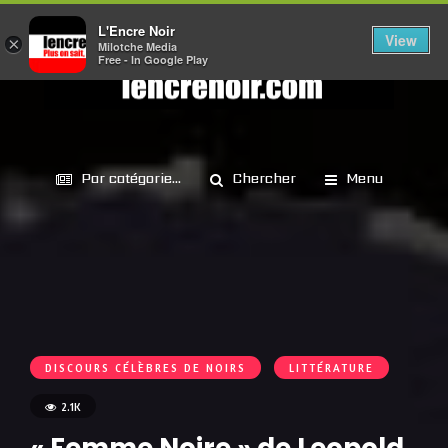
L'Encre Noir
View
×
Milotche Media
Free - In Google Play
Par catégorie...
Chercher
Menu
DISCOURS CÉLÈBRES DE NOIRS
LITTÉRATURE
2.1K