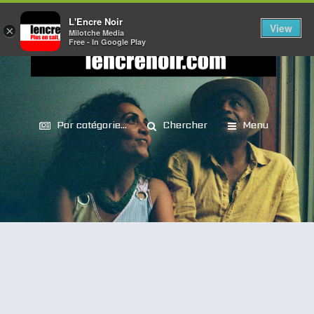
L'Encre Noir
View
×
Milotche Media
Free - In Google Play
Par catégorie...
Chercher
Menu