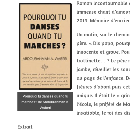
Roman incontournable d
immense chant d’amour d
2019. Mémoire d’encrier
Un matin, sur le chemin 
père. « Dis papa, pourq
innocente et grave. Pour
trottinette… ? Le père n
jambe, réveiller les sou
au pays de l’enfance. D
fièvres d’abord puis cet
unique. Il était le « gr
Pourquoi tu danses quand tu
marches? de Abdourahman A.
l’école, le préféré de M
Waberi
insatiable, le roi des di
Extrait