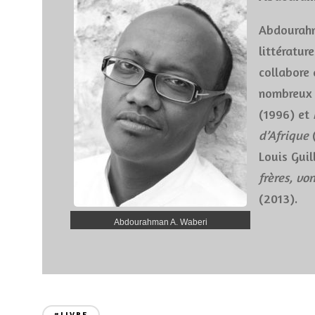
Abdourahma
littératur
collabore
nombreux 
(1996) et
d’Afrique
Louis Guil
frères, vo
(2013).
Abdourahman A. Waberi