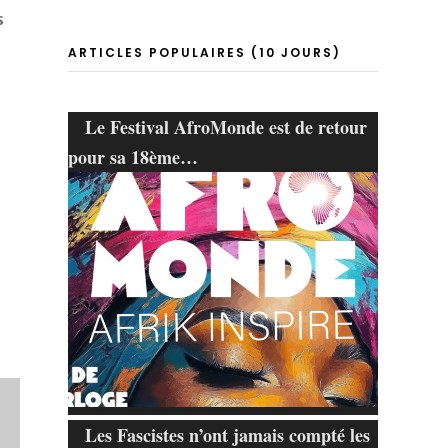
s
ARTICLES POPULAIRES (10 JOURS)
Le Festival AfroMonde est de retour
pour sa 18ème…
Les Fascistes n’ont jamais compté les