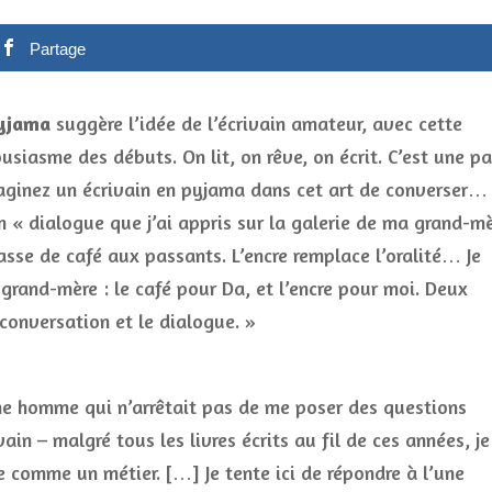
Partage
pyjama
suggère l’idée de l’écrivain amateur, avec cette
ousiasme des débuts. On lit, on rêve, on écrit. C’est une pa
Imaginez un écrivain en pyjama dans cet art de converser…
 un « dialogue que j’ai appris sur la galerie de ma grand-m
asse de café aux passants. L’encre remplace l’oralité… Je
grand-mère : le café pour Da, et l’encre pour moi. Deux
 conversation et le dialogue. »
ne homme qui n’arrêtait pas de me poser des questions
ain – malgré tous les livres écrits au fil de ces années, je
ure comme un métier. […] Je tente ici de répondre à l’une