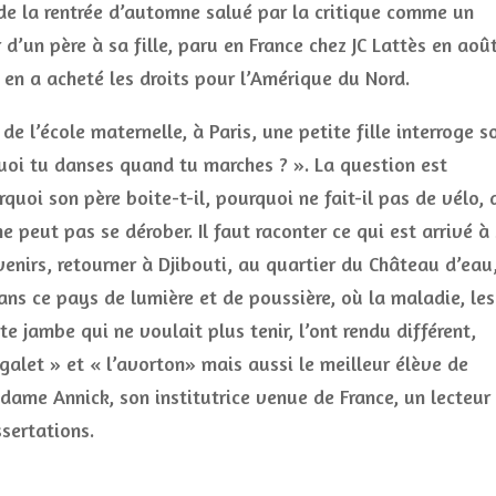
e la rentrée d’automne salué par la critique comme un
’un père à sa fille, paru en France chez JC Lattès en aoû
 en a acheté les droits pour l’Amérique du Nord.
de l’école maternelle, à Paris, une petite fille interroge s
uoi tu danses quand tu marches ? ». La question est
quoi son père boite-t-il, pourquoi ne fait-il pas de vélo, 
e peut pas se dérober. Il faut raconter ce qui est arrivé à
venirs, retourner à Djibouti, au quartier du Château d’eau
ans ce pays de lumière et de poussière, où la maladie, les
te jambe qui ne voulait plus tenir, l’ont rendu différent,
ingalet » et « l’avorton» mais aussi le meilleur élève de
adame Annick, son institutrice venue de France, un lecteur
ssertations.