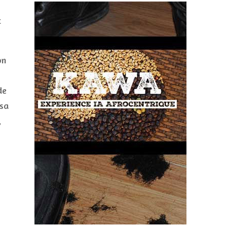
t
on
de
 sa
,