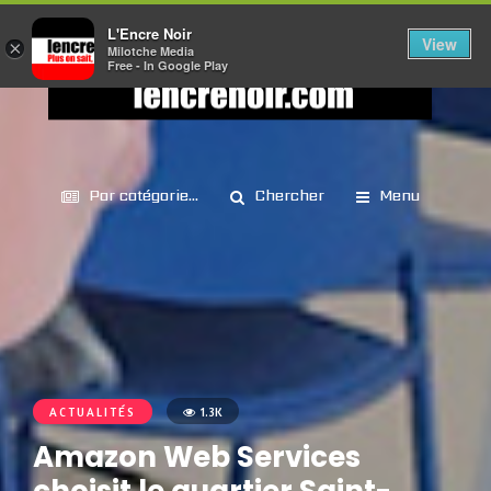
L'Encre Noir
View
×
Milotche Media
Free - In Google Play
Par catégorie...
Chercher
Menu
ACTUALITÉS
1.3K
Amazon Web Services