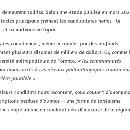
res demeurent solides. Selon une étude publiée en mars 20
tacles principaux freinent les candidatures noires :
le
s
, et
la violence en ligne
.
iques canadiennes, même encadrées par des plafonds,
ent plusieurs dizaines de milliers de dollars. Or, comme 
versité métropolitaine de Toronto,
« les communautés
 ont moins accès à ces réseaux philanthropiques traditionne
cière parallèle »
.
lusieurs candidats noirs racontent, sous couvert d’anonyma
scriptions perdues d’avance — une forme de tokénisme
r »
, confie un ancien candidat néo-démocrate de la région