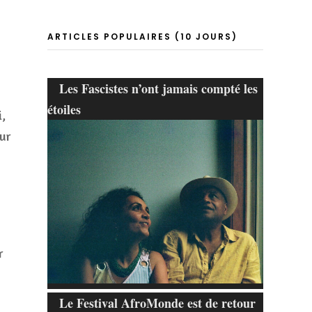
ARTICLES POPULAIRES (10 JOURS)
Les Fascistes n’ont jamais compté les
étoiles
,
ur
r
Le Festival AfroMonde est de retour