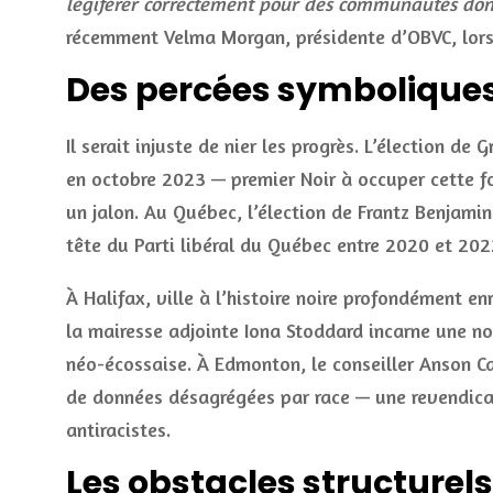
légiférer correctement pour des communautés dont
récemment Velma Morgan, présidente d’OBVC, lors 
Des percées symboliques,
Il serait injuste de nier les progrès. L’élection
en octobre 2023 — premier Noir à occuper cette f
un jalon. Au Québec, l’élection de Frantz Benjami
tête du Parti libéral du Québec entre 2020 et 202
À Halifax, ville à l’histoire noire profondément enr
la mairesse adjointe Iona Stoddard incarne une n
néo-écossaise. À Edmonton, le conseiller Anson C
de données désagrégées par race — une revendicat
antiracistes.
Les obstacles structurels