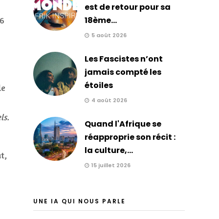
est de retour pour sa
18ème...
26
5 août 2026
Les Fascistes n’ont
jamais compté les
étoiles
le
4 août 2026
ls.
Quand l'Afrique se
réapproprie son récit :
la culture,...
t,
15 juillet 2026
UNE IA QUI NOUS PARLE