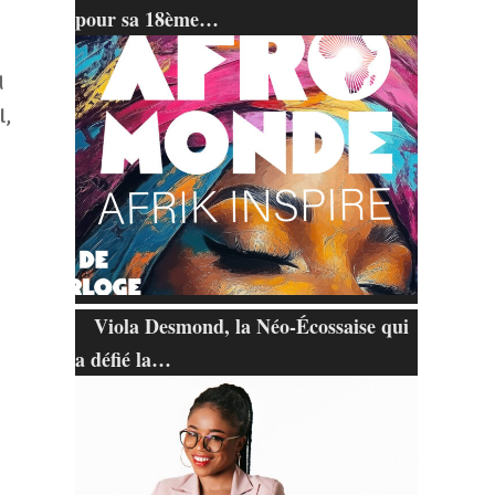
pour sa 18ème…
d
l,
Viola Desmond, la Néo-Écossaise qui
a défié la…