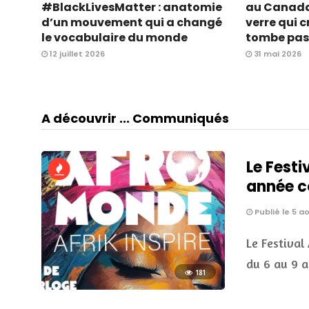
#BlackLivesMatter : anatomie
au Canada 
d’un mouvement qui a changé
verre qui 
le vocabulaire du monde
tombe pas
12 juillet 2026
31 mai 2026
A découvrir ... Communiqués
Le Festi
année c
Publié le 5 a
Le Festival
du 6 au 9 
181