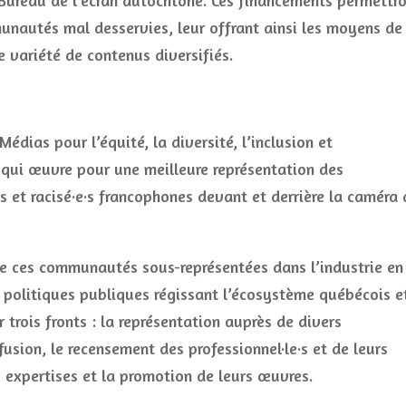
u Bureau de l’écran autochtone. Ces financements permettr
unautés mal desservies, leur offrant ainsi les moyens de
e variété de contenus diversifiés.
édias pour l’équité, la diversité, l’inclusion et
f qui œuvre pour une meilleure représentation des
s et racisé·e·s francophones devant et derrière la caméra
 de ces communautés sous-représentées dans l’industrie en
politiques publiques régissant l’écosystème québécois e
 trois fronts : la représentation auprès de divers
usion, le recensement des professionnel·le·s et de leurs
expertises et la promotion de leurs œuvres.