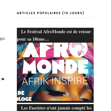
ARTICLES POPULAIRES (10 JOURS)
Le Festival AfroMonde est de retour
mps
pour sa 18ème…
 »
Les Fascistes n’ont jamais compté les