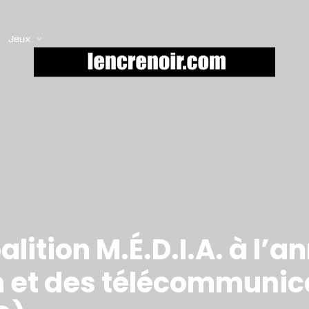
Jeux
alition M.É.D.I.A. à l’
on et des télécommunic