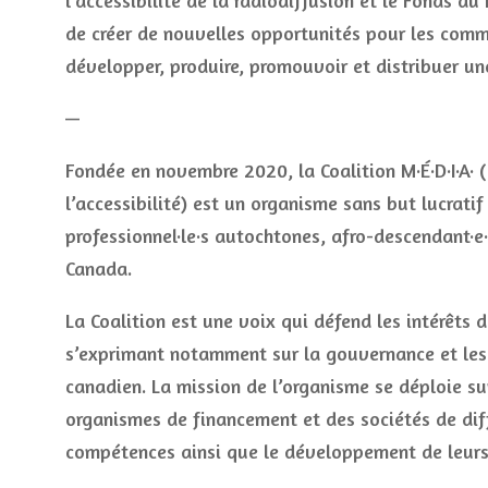
l’accessibilité de la radiodiffusion et le Fonds d
de créer de nouvelles opportunités pour les comm
développer, produire, promouvoir et distribuer un
—
Fondée en novembre 2020, la Coalition M·É·D·I·A· (M
l’accessibilité) est un organisme sans but lucrati
professionnel·le·s autochtones, afro-descendant·e·
Canada.
La Coalition est une voix qui défend les intérêts
s’exprimant notamment sur la gouvernance et les 
canadien. La mission de l’organisme se déploie sur
organismes de financement et des sociétés de diff
compétences ainsi que le développement de leurs 