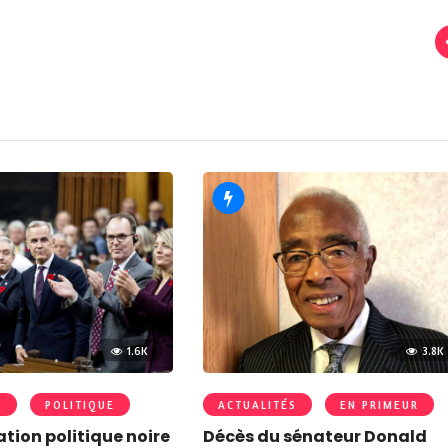
1.6K
3.8K
R
POLITIQUE
ACTUALITÉS
EN PRIMEUR
tion politique noire
Décès du sénateur Donald