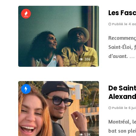
Les Fasc
Publié le 4 a
Recommençon
Saint-Éloi,
d’avant. …
206
De Sain
Alexande
Publié le 6 ju
Montréal, l
bat son ple
1.5K