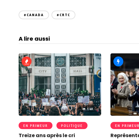
#CANADA
#CRTC
A lire aussi
1.4K
EN PRIMEUR
POLITIQUE
EN PRIMEU
Treize ans après le cri
Représenta