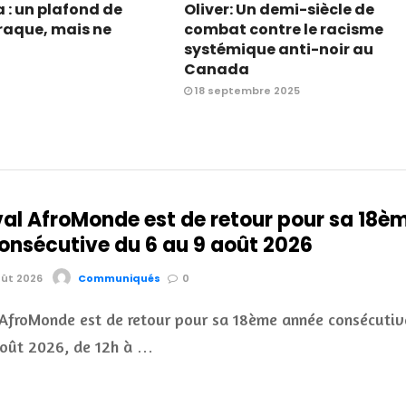
: un plafond de
Oliver: Un demi-siècle de
craque, mais ne
combat contre le racisme
systémique anti-noir au
Canada
18 septembre 2025
val AfroMonde est de retour pour sa 18è
onsécutive du 6 au 9 août 2026
oût 2026
Communiqués
0
 AfroMonde est de retour pour sa 18ème année consécutiv
août 2026, de 12h à …