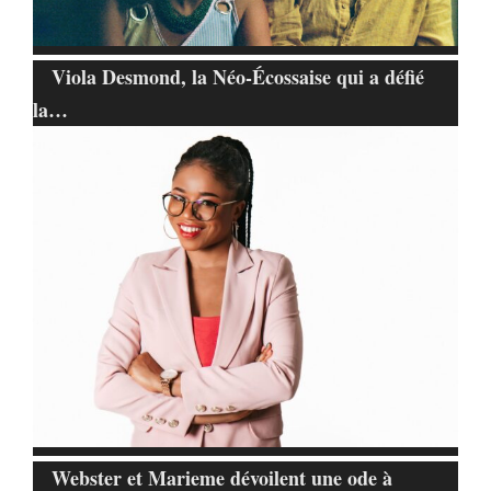
Viola Desmond, la Néo-Écossaise qui a défié
la…
Webster et Marieme dévoilent une ode à