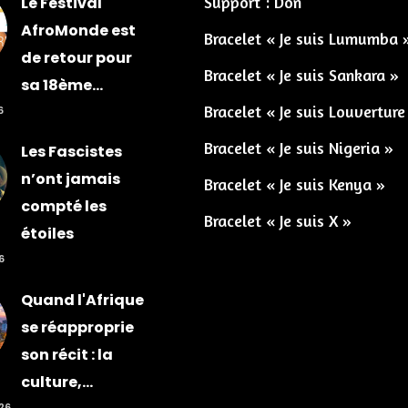
Support : Don
Le Festival
AfroMonde est
Bracelet « Je suis Lumumba 
de retour pour
Bracelet « Je suis Sankara »
sa 18ème...
Bracelet « Je suis Louverture
6
Bracelet « Je suis Nigeria »
Les Fascistes
n’ont jamais
Bracelet « Je suis Kenya »
compté les
Bracelet « Je suis X »
étoiles
6
Quand l'Afrique
se réapproprie
son récit : la
culture,...
026