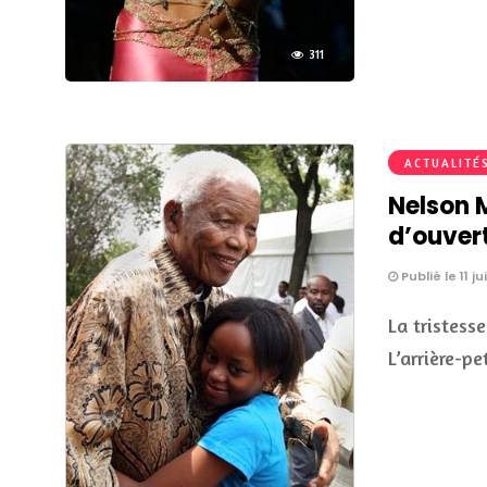
311
ACTUALITÉ
Nelson M
d’ouver
Publié le 11 ju
La tristess
L’arrière-p