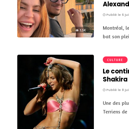
Alexande
Publié le 6 ju
Montréal, l
1.5K
bat son ple
CULTURE
Le cont
Shakira
Publié le 8 jui
Une des plu
Terriens de