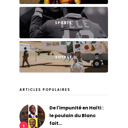
SPORTS
VOYAGE
ARTICLES POPULAIRES
De l'impunité en Haïti :
le poulain du Blanc
fait...
1