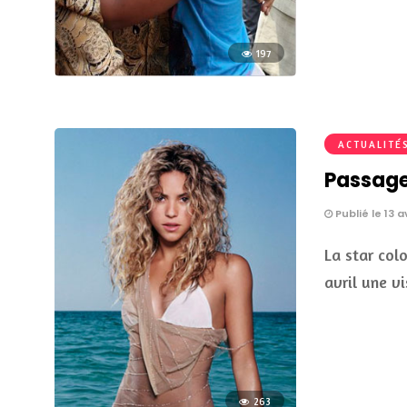
197
ACTUALITÉ
Passage
Publié le 13 a
La star col
avril une vi
263