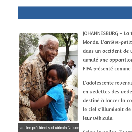
JOHANNESBURG – La tr
Monde. L’arrière-peti
dans un accident de v
annulé une apparitio
FIFA présenté comme 
L’adolescente revenai
en vedettes des vede
destiné à lancer la c
le ciel s’illuminait d
leur véhicule.
L'ancien président sud-africain Nelson