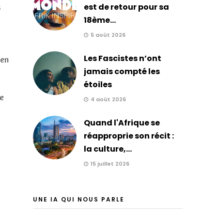
est de retour pour sa
s
18ème...
5 août 2026
Les Fascistes n’ont
 en
jamais compté les
étoiles
ée
4 août 2026
Quand l'Afrique se
réapproprie son récit :
la culture,...
15 juillet 2026
UNE IA QUI NOUS PARLE