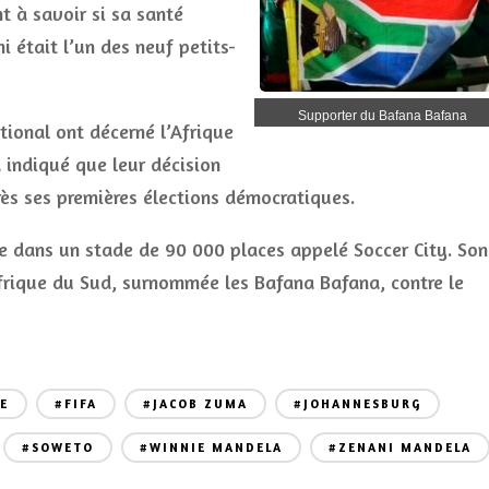
t à savoir si sa santé
i était l’un des neuf petits-
Supporter du Bafana Bafana
tional ont décerné l’Afrique
indiqué que leur décision
rès ses premières élections démocratiques.
 dans un stade de 90 000 places appelé Soccer City. Son
frique du Sud, surnommée les Bafana Bafana, contre le
E
#FIFA
#JACOB ZUMA
#JOHANNESBURG
#SOWETO
#WINNIE MANDELA
#ZENANI MANDELA