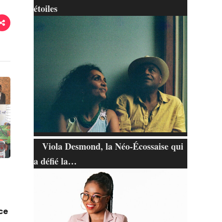
étoiles
Viola Desmond, la Néo-Écossaise qui
a défié la…
ce