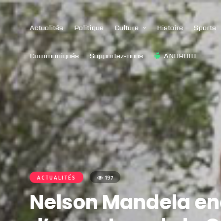
Actualités
Politique
Culture
Histoire
Sports
Communiqués
Supportez-nous
ANDROID
ACTUALITÉS
197
Nelson Mandela end