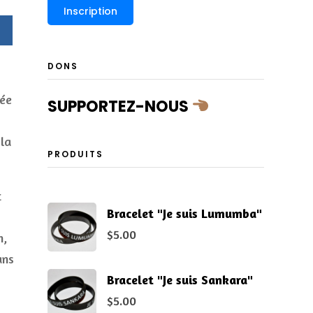
DONS
uée
SUPPORTEZ-NOUS
la
PRODUITS
t
Bracelet "Je suis Lumumba"
$
5.00
n,
ans
Bracelet "Je suis Sankara"
$
5.00