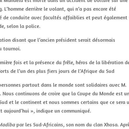
ni Mandela est morte dans un accident de voiture sur une
. L’homme derrière le volant, qui n’a pas encore été
sé de conduite avec facultés affaiblies et peut également
e, selon la police.
tion disant que l’ancien président serait désormais
u tournoi.
ère fois et la présence du frêle, héros de la libération d
rts de l’un des plus fiers jours de l’Afrique du Sud
personnes partout dans le monde sont solidaires avec M.
e. Nous continuons de croire que la Coupe du Monde est u
 Sud et le continent et nous sommes certains que ce sera 
it aujourd’hui », indique un communiqué.
Madiba
par les Sud-Africains, son nom du clan Xhosa. Apr