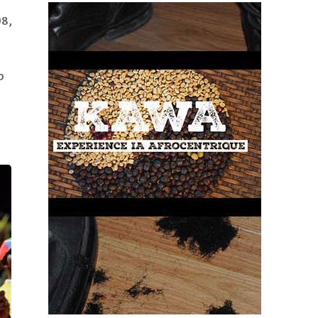
98,
b