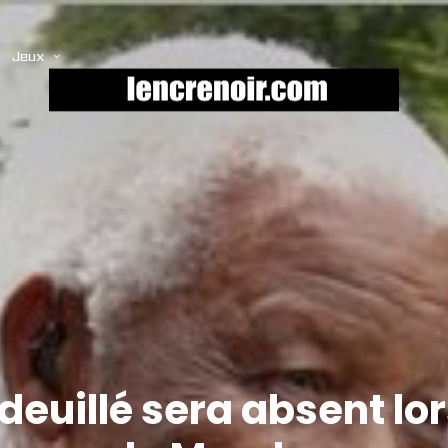
Jeux
euillé sera absent lor