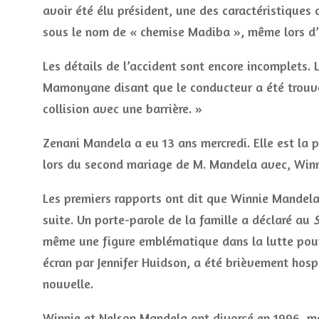
avoir été élu président, une des caractéristiques 
sous le nom de « chemise Madiba », même lors d’
Les détails de l’accident sont encore incomplets. L
Mamonyane disant que le conducteur a été trouvé s
collision avec une barrière. »
Zenani Mandela a eu 13 ans mercredi. Elle est la pe
lors du second mariage de M. Mandela avec, Win
Les premiers rapports ont dit que Winnie Mandela 
suite. Un porte-parole de la famille a déclaré au
S
même une figure emblématique dans la lutte pour 
écran par Jennifer Huidson, a été brièvement hospi
nouvelle.
Winnie et Nelson Mandela ont divorcé en 1996, me