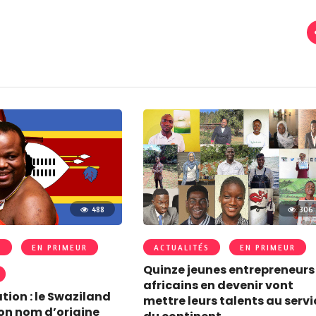
488
306
S
EN PRIMEUR
ACTUALITÉS
EN PRIMEUR
Quinze jeunes entrepreneurs
africains en devenir vont
tion : le Swaziland
mettre leurs talents au servi
son nom d’origine