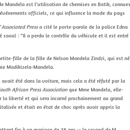
de Mandela est l’utilisation de chemises en Batik, connue
événements officiels, ce qui influence la mode du pays
’
Associated Press
a cité le porte-parole de la police Edna
aoul : “Il a perdu le contrôle du véhicule et il est entré
tite-fille de la fille de Nelson Mandela Zindzi, qui est n
nie Madikizela-Mandela.
avait été dans la voiture, mais cela a été réfuté par la
outh African Press Association
que Mme Mandela, elle-
la liberté et qui sera incarné prochainement au grand
talisée et était en état de choc après avoir appris la
ttant fin à un mariage de 38 ans — le second de M.