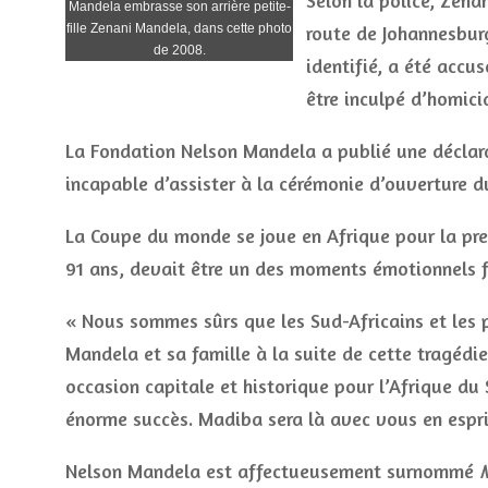
Selon la police, Zena
Mandela embrasse son arrière petite-
fille Zenani Mandela, dans cette photo
route de Johannesburg
de 2008.
identifié, a été accu
être inculpé d’homicid
La Fondation Nelson Mandela a publié une déclara
incapable d’assister à la cérémonie d’ouverture d
La Coupe du monde se joue en Afrique pour la premi
91 ans, devait être un des moments émotionnels fo
« Nous sommes sûrs que les Sud-Africains et les 
Mandela et sa famille à la suite de cette tragédi
occasion capitale et historique pour l’Afrique du
énorme succès. Madiba sera là avec vous en espr
Nelson Mandela est affectueusement surnommé