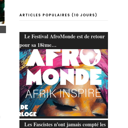
ARTICLES POPULAIRES (10 JOURS)
Le Festival AfroMonde est de retour
pour sa 18ème…
Les Fascistes n’ont jamais compté les