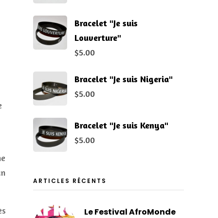
Bracelet "Je suis
Louverture"
$
5.00
Bracelet "Je suis Nigeria"
$
5.00
e
Bracelet "Je suis Kenya"
$
5.00
ne
un
ARTICLES RÉCENTS
ès
Le Festival AfroMonde