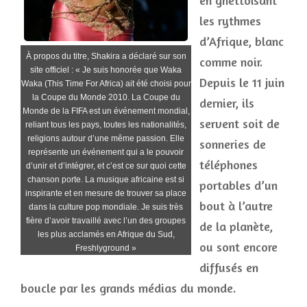
en ghettoïsant
les rythmes
d’Afrique, blanc
À propos du titre, Shakira a déclaré sur son
comme noir.
site officiel : « Je suis honorée que Waka
Depuis le 11 juin
Waka (This Time For Africa) ait été choisi pour
la Coupe du Monde 2010. La Coupe du
dernier, ils
Monde de la FIFA est un événement mondial,
servent soit de
reliant tous les pays, toutes les nationalités,
religions autour d’une même passion. Elle
sonneries de
représente un événement qui a le pouvoir
téléphones
d’unir et d’intégrer, et c’est ce sur quoi cette
chanson porte. La musique africaine est si
portables d’un
inspirante et en mesure de trouver sa place
bout à l’autre
dans la culture pop mondiale. Je suis très
fière d’avoir travaillé avec l’un des groupes
de la planète,
les plus acclamés en Afrique du Sud,
ou sont encore
Freshlyground »
diffusés en
boucle par les grands médias du monde.