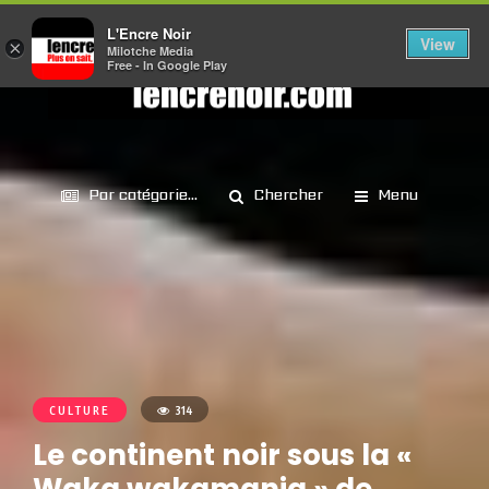
L'Encre Noir
View
×
Milotche Media
Free - In Google Play
Par catégorie...
Chercher
Menu
CULTURE
314
Le continent noir sous la «