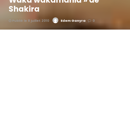
Waka wakamania » de
Shakira
Publié le 8 juillet 2010
Edem Ganyra
0