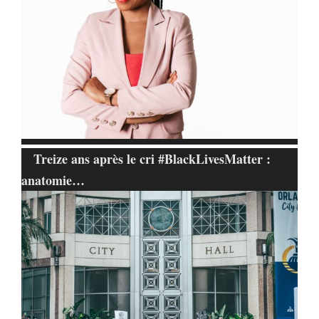
Treize ans après le cri #BlackLivesMatter :
anatomie…