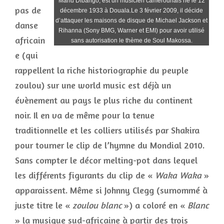
Manu Dibango, est un musicien camerounais né le 12
pas de
décembre 1933 à Douala.Le 3 février 2009, il décide
d’attaquer les maisons de disque de Michael Jackson et
danse
Rihanna (Sony BMG, Warner et EMI) pour avoir utilisé
africain
sans autorisation le thème de Soul Makossa.
e (qui
rappellent la riche historiographie du peuple
zoulou) sur une world music est déjà un
évènement au pays le plus riche du continent
noir. Il en va de même pour la tenue
traditionnelle et les colliers utilisés par Shakira
pour tourner le clip de l’hymne du Mondial 2010.
Sans compter le décor melting-pot dans lequel
les différents figurants du clip de «
Waka Waka
»
apparaissent. Même si Johnny Clegg (surnommé à
juste titre le «
zoulou blanc
») a coloré en «
Blanc
» la musique sud-africaine à partir des trois