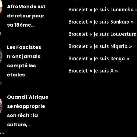
AfroMonde est
Bracelet « Je suis Lumumba 
de retour pour
Bracelet « Je suis Sankara »
sa 18ème...
Bracelet « Je suis Louverture
6
Bracelet « Je suis Nigeria »
Les Fascistes
n’ont jamais
Bracelet « Je suis Kenya »
compté les
Bracelet « Je suis X »
étoiles
6
Quand l'Afrique
se réapproprie
son récit : la
culture,...
026