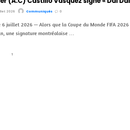
r (A.C) Castillo Vasquez signe « Dai Dai
illet 2026
Communiqués
0
e 6 juillet 2026 — Alors que la Coupe du Monde FIFA 2026
in, une signature montréalaise …
1