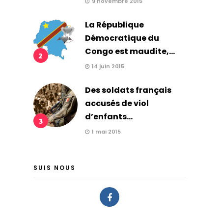
9 novembre 2015
La République
Démocratique du
Congo est maudite,...
2
14 juin 2015
Des soldats français
accusés de viol
d’enfants...
3
1 mai 2015
SUIS NOUS