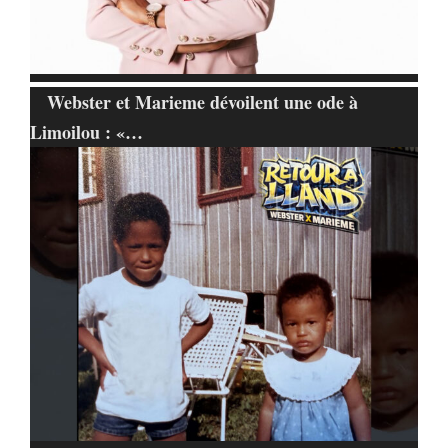
Webster et Marieme dévoilent une ode à
Limoilou : «…