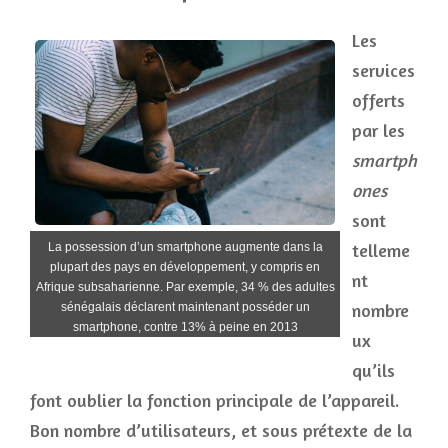
Les
services
offerts
par les
smartph
ones
sont
telleme
La possession d’un smartphone augmente dans la
plupart des pays en développement, y compris en
nt
Afrique subsaharienne. Par exemple, 34 % des adultes
nombre
sénégalais déclarent maintenant posséder un
smartphone, contre 13% à peine en 2013
ux
qu’ils
font oublier la fonction principale de l’appareil.
Bon nombre d’utilisateurs, et sous prétexte de la