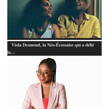
Viola Desmond, la Néo-Écossaise qui a défié
la…