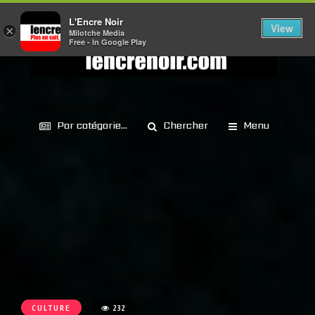
L'Encre Noir
View
×
Milotche Media
Free - In Google Play
Par catégorie...
Chercher
Menu
CULTURE
232