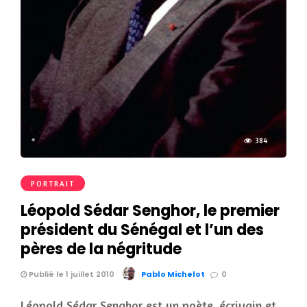
384
PORTRAIT
Léopold Sédar Senghor, le premier
président du Sénégal et l’un des
pères de la négritude
Publié le 1 juillet 2010
Pablo Michelot
0
Léopold Sédar Senghor est un poète, écrivain et