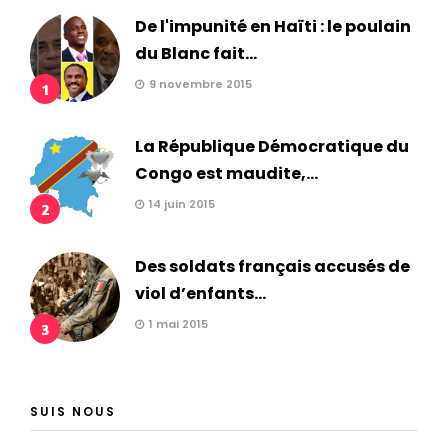
De l'impunité en Haïti : le poulain
du Blanc fait...
9 novembre 2015
1
La République Démocratique du
Congo est maudite,...
14 juin 2015
2
Des soldats français accusés de
viol d’enfants...
1 mai 2015
3
SUIS NOUS