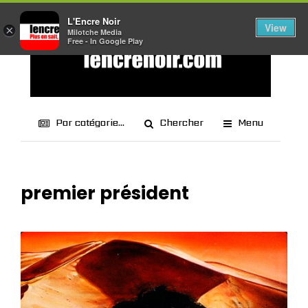
L'Encre Noir
View
×
Milotche Media
Free - In Google Play
Par catégorie...
Chercher
Menu
premier président