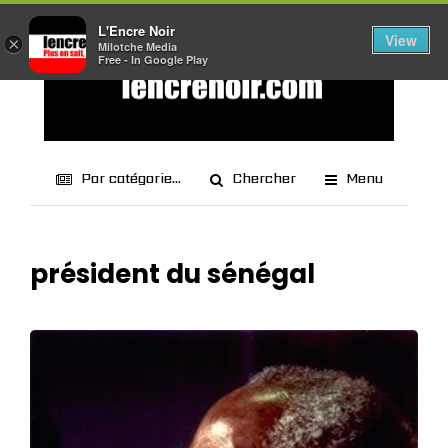
L'Encre Noir
View
×
Milotche Media
Free - In Google Play
Par catégorie...
Chercher
Menu
président du sénégal