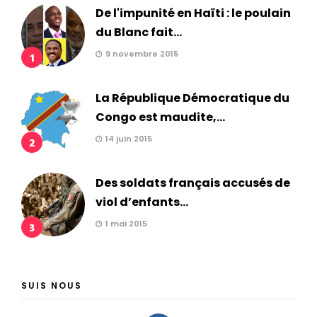
De l'impunité en Haïti : le poulain
du Blanc fait...
9 novembre 2015
1
La République Démocratique du
Congo est maudite,...
14 juin 2015
2
Des soldats français accusés de
viol d’enfants...
1 mai 2015
3
SUIS NOUS