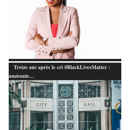
Treize ans après le cri #BlackLivesMatter :
anatomie…