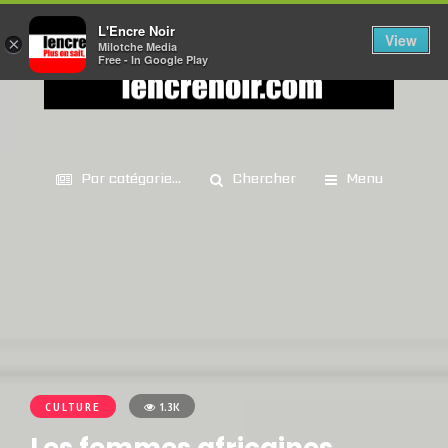
L'Encre Noir
View
×
Milotche Media
Free - In Google Play
Par catégorie...
Chercher
Menu
CULTURE
1.3K