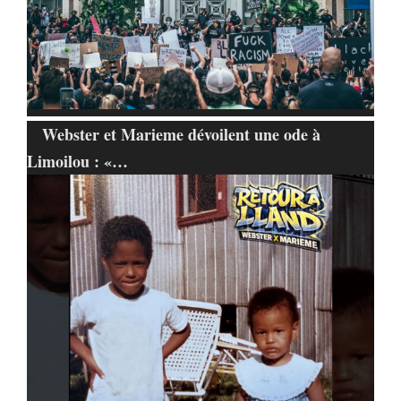
Webster et Marieme dévoilent une ode à
Limoilou : «…