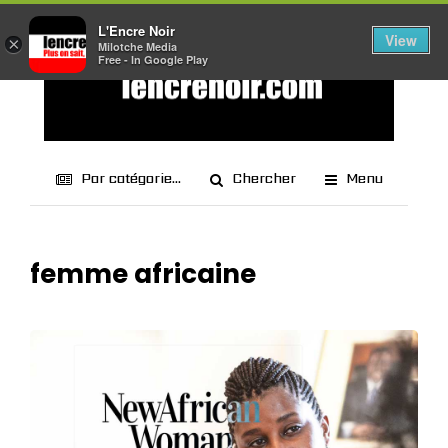
L'Encre Noir
View
×
Milotche Media
Free - In Google Play
Par catégorie...
Chercher
Menu
femme africaine