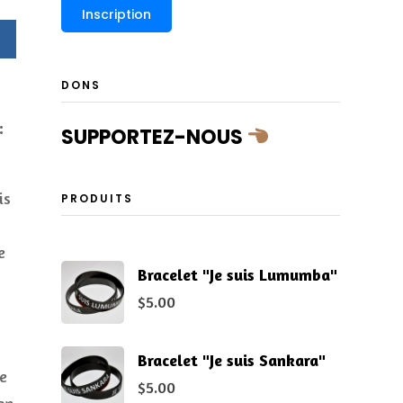
DONS
:
SUPPORTEZ-NOUS
is
PRODUITS
e
Bracelet "Je suis Lumumba"
$
5.00
Bracelet "Je suis Sankara"
e
$
5.00