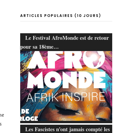
ARTICLES POPULAIRES (10 JOURS)
Le Festival AfroMonde est de retour
pour sa 18ème…
ne
s
Les Fascistes n’ont jamais compté les