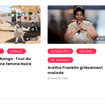
399
327
R
VOYAGE
ACTUALITÉS
CULTURE
bongo : Tour du
EN PRIMEUR
ne femme Noire
Aretha Franklin grièvement
malade
14 août 2018