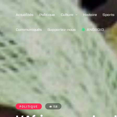
Actualités
Politique
Culture
Histoire
Sports
Communiqués
Supportez-nous
ANDROID
POLITIQUE
158