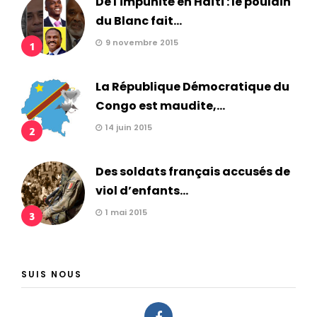
De l'impunité en Haïti : le poulain
du Blanc fait...
9 novembre 2015
1
La République Démocratique du
Congo est maudite,...
14 juin 2015
2
Des soldats français accusés de
viol d’enfants...
1 mai 2015
3
SUIS NOUS