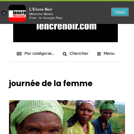
L'Encre Noir
View
×
Milotche Media
Free - In Google Play
Par catégorie...
Chercher
Menu
journée de la femme