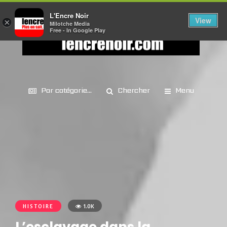
L'Encre Noir
View
×
Milotche Media
Free - In Google Play
Par catégorie...
Chercher
Menu
HISTOIRE
1.0K