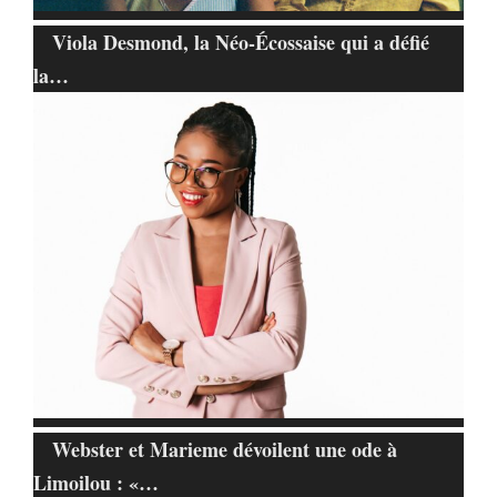
Viola Desmond, la Néo-Écossaise qui a défié
la…
Webster et Marieme dévoilent une ode à
Limoilou : «…