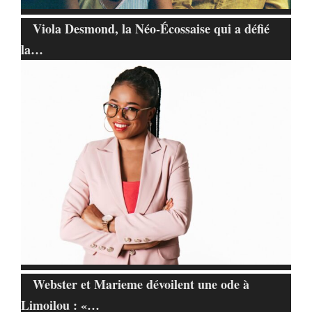
Viola Desmond, la Néo-Écossaise qui a défié
la…
Webster et Marieme dévoilent une ode à
Limoilou : «…