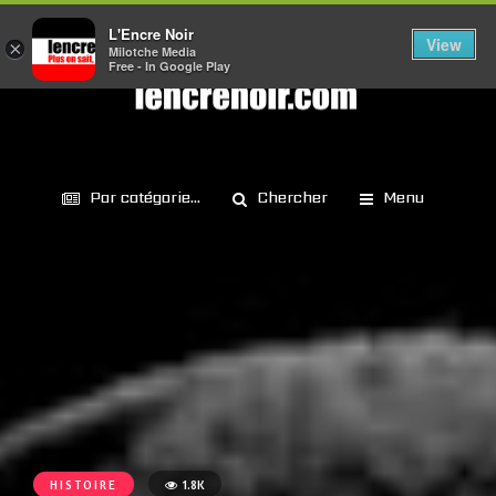
L'Encre Noir
View
×
Milotche Media
Free - In Google Play
Par catégorie...
Chercher
Menu
HISTOIRE
1.8K