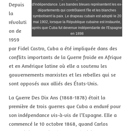
Depuis
d'indépendance. Les bandes bleues représentent les ex-
départements qui contrôlaient l'île et les blanches
la
symbolisent la paix. Le drapeau cubain est adopté le 20
révoluti
mai 1902, lorsque la République cubaine est instaurée,
après que Cuba fut devenue indépendante de l'Espagne
on de
en 1898
1959
par Fidel Castro, Cuba a été impliquée dans des
conflits importants de la Guerre froide en Afrique
et en Amérique latine où elle a soutenu les
gouvernements marxistes et les rebelles qui se
sont opposés aux alliés des États-Unis.
La Guerre Des Dix Ans (1868-1878) était la
première de trois guerres que Cuba a enduré pour
son indépendance vis-à-vis de l’Espagne. Elle a
commencé le 10 octobre 1868, quand Carlos