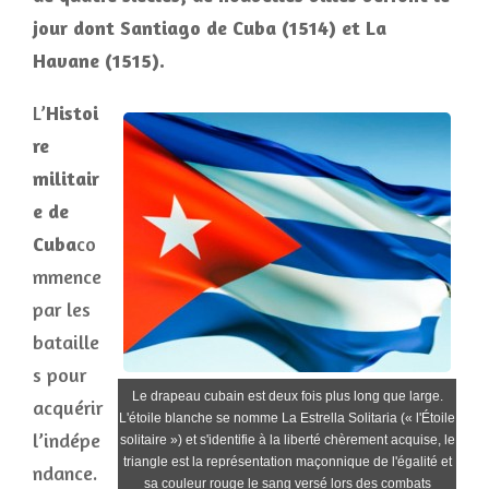
jour dont Santiago de Cuba (1514) et La
Havane (1515).
L’
Histoi
re
militair
e de
Cuba
co
mmence
par les
bataille
s pour
Le drapeau cubain est deux fois plus long que large.
acquérir
L'étoile blanche se nomme La Estrella Solitaria (« l'Étoile
l’indépe
solitaire ») et s'identifie à la liberté chèrement acquise, le
triangle est la représentation maçonnique de l'égalité et
ndance.
sa couleur rouge le sang versé lors des combats