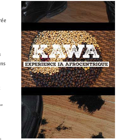
rée
a
ons
t
0”