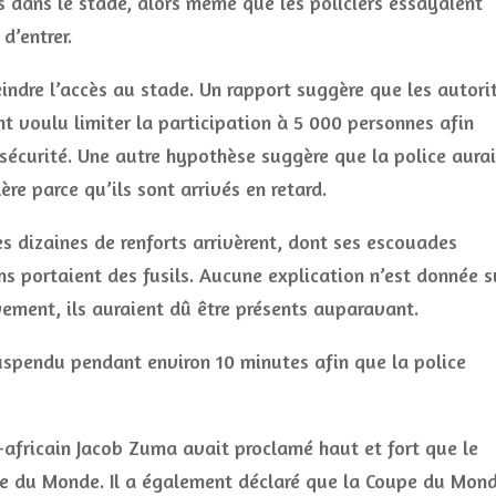
es dans le stade, alors même que les policiers essayaient
d’entrer.
eindre l’accès au stade. Un rapport suggère que les autori
t voulu limiter la participation à 5 000 personnes afin
 sécurité. Une autre hypothèse suggère que la police aurai
ère parce qu’ils sont arrivés en retard.
es dizaines de renforts arrivèrent, dont ses escouades
ns portaient des fusils. Aucune explication n’est donnée s
ement, ils auraient dû être présents auparavant.
uspendu pendant environ 10 minutes afin que la police
-africain Jacob Zuma avait proclamé haut et fort que le
upe du Monde. Il a également déclaré que la Coupe du Mon