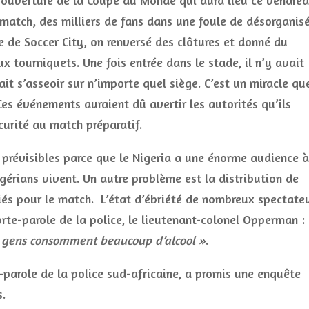
ouverture de la Coupe du Monde qui aura lieu ce vendred
match, des milliers de fans dans une foule de désorganis
ée de Soccer City, on renversé des clôtures et donné du
x tourniquets. Une fois entrée dans le stade, il n’y avait
it s’asseoir sur n’importe quel siège. C’est un miracle qu
 Ces événements auraient dû avertir les autorités qu’ils
curité au match préparatif.
prévisibles parce que le Nigeria a une énorme audience à
gérians vivent. Un autre problème est la distribution de
iés pour le match. L’état d’ébriété de nombreux spectate
rte-parole de la police, le lieutenant-colonel Opperman :
 gens consomment beaucoup d’alcool »
.
parole de la police sud-africaine, a promis une enquête
s.