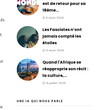
est de retour pour sa
18ème...
5 août 2026
tés
Les Fascistes n’ont
t
jamais compté les
étoiles
4 août 2026
ur
Quand l'Afrique se
réapproprie son récit :
la culture,...
15 juillet 2026
UNE IA QUI NOUS PARLE
de