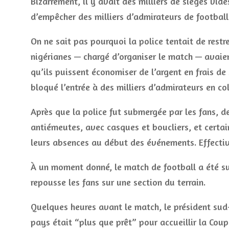
Bizarrement, il y avait des milliers de sièges vid
d’empêcher des milliers d’admirateurs de football 
On ne sait pas pourquoi la police tentait de restr
nigérianes — chargé d’organiser le match — avaien
qu’ils puissent économiser de l’argent en frais de
bloqué l’entrée à des milliers d’admirateurs en col
Après que la police fut submergée par les fans, d
antiémeutes, avec casques et boucliers, et certai
leurs absences au début des événements. Effectiv
À un moment donné, le match de football a été s
repousse les fans sur une section du terrain.
Quelques heures avant le match, le président sud
pays était “plus que prêt” pour accueillir la Co