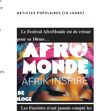
i.
ée
ARTICLES POPULAIRES (10 JOURS)
e
Le Festival AfroMonde est de retour
pour sa 18ème…
urs
Les Fascistes n’ont jamais compté les