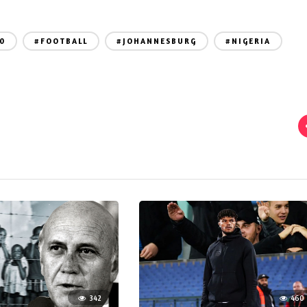
10
#FOOTBALL
#JOHANNESBURG
#NIGERIA
342
460