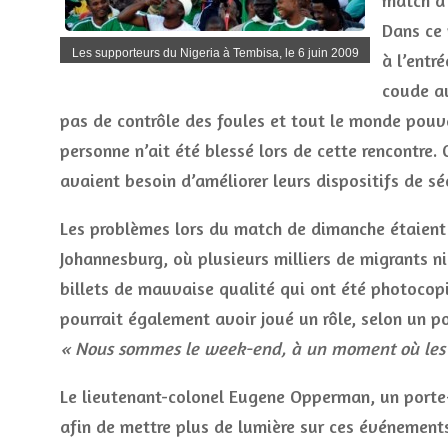
match d’
Dans ce 
Les supporteurs du Nigeria à Tembisa, le 6 juin 2009
à l’entr
coude au
pas de contrôle des foules et tout le monde pouva
personne n’ait été blessé lors de cette rencontre.
avaient besoin d’améliorer leurs dispositifs de sé
Les problèmes lors du match de dimanche étaient 
Johannesburg, où plusieurs milliers de migrants ni
billets de mauvaise qualité qui ont été photocop
pourrait également avoir joué un rôle, selon un po
« Nous sommes le week-end, à un moment où les
Le lieutenant-colonel Eugene Opperman, un porte-
afin de mettre plus de lumière sur ces événement