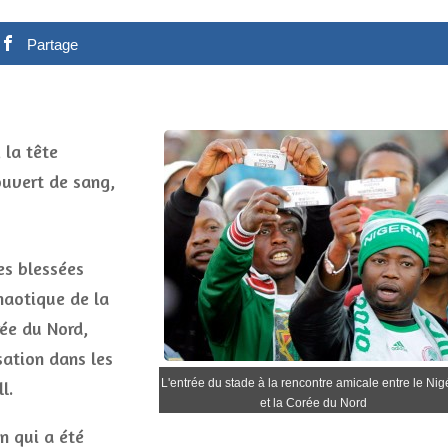
Partage
 la tête
uvert de sang,
es blessées
haotique de la
rée du Nord,
sation dans les
L'entrée du stade à la rencontre amicale entre le Nig
l.
et la Corée du Nord
in qui a été