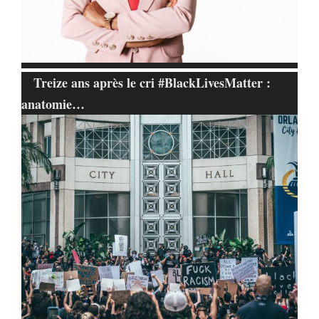
Treize ans après le cri #BlackLivesMatter :
anatomie…