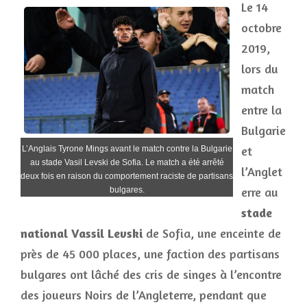
Le 14
octobre
2019,
lors du
match
entre la
Bulgarie
et
L’Anglais Tyrone Mings avant le match contre la Bulgarie
au stade Vasil Levski de Sofia. Le match a été arrêté
l’Anglet
deux fois en raison du comportement raciste de partisans
erre au
bulgares.
stade
national Vassil Levski
de Sofia, une enceinte de
près de 45 000 places, une faction des partisans
bulgares ont lâché des cris de singes à l’encontre
des joueurs Noirs de l’Angleterre, pendant que