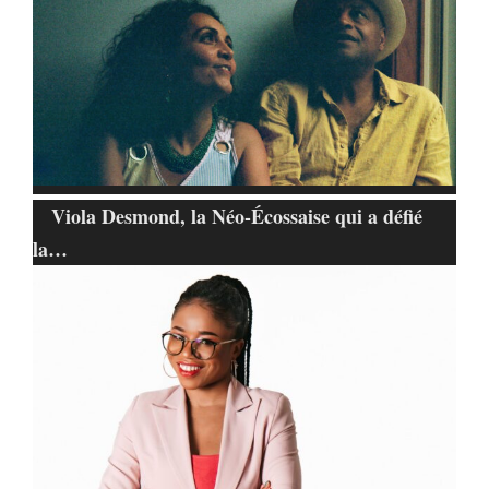
Viola Desmond, la Néo-Écossaise qui a défié
la…