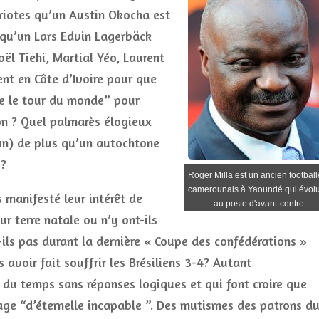
riotes qu’un Austin Okocha est
 qu’un Lars Edvin Lagerbäck
oël Tiehi, Martial Yéo, Laurent
ent en Côte d’Ivoire pour que
se le tour du monde” pour
son ? Quel palmarès élogieux
un) de plus qu’un autochtone
 ?
Roger Milla est un ancien football
camerounais à Yaoundé qui évolu
 manifesté leur intérêt de
au poste d'avant-centre
ur terre natale ou n’y ont-ils
ils pas durant la dernière « Coupe des confédérations »
avoir fait souffrir les Brésiliens 3-4? Autant
ir du temps sans réponses logiques et qui font croire que
age “d’éternelle incapable ”. Des mutismes des patrons d