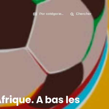
Par catégorie...
Chercher
frique. A bas les