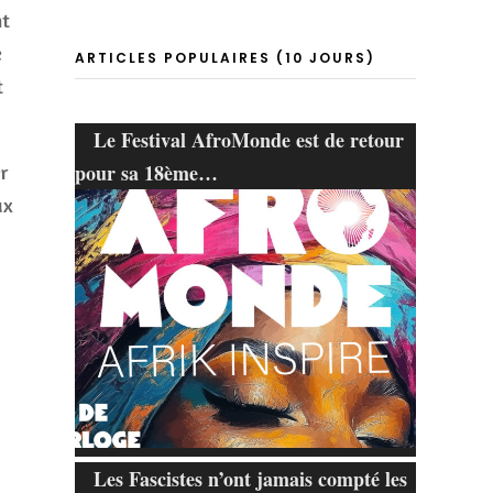
nt
e
ARTICLES POPULAIRES (10 JOURS)
t
Le Festival AfroMonde est de retour
pour sa 18ème…
r
ux
Les Fascistes n’ont jamais compté les