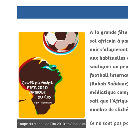
A la grande fête 
sol africain à pa
noir s’aligneron
aux habituelles 
souligner un peu
football internat
(Rabah Saâdane) 
médiatique comp
sait que l’Afriq
nombre de cliché
Ce ne sont pas p
Coupe du Monde de Fifa 2010 en Afrique du