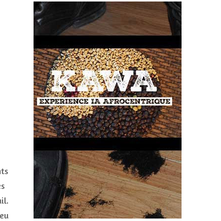
s
nts
es
il.
peu