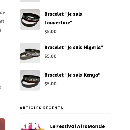
 de
Bracelet "Je suis
nt
Louverture"
a
$
5.00
Bracelet "Je suis Nigeria"
$
5.00
Bracelet "Je suis Kenya"
e
$
5.00
s
ARTICLES RÉCENTS
Le Festival AfroMonde