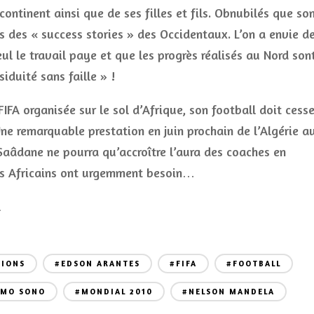
ontinent ainsi que de ses filles et fils. Obnubilés que so
s des « success stories » des Occidentaux. L’on a envie d
eul le travail paye et que les progrès réalisés au Nord son
iduité sans faille » !
FA organisée sur le sol d’Afrique, son football doit cesse
 Une remarquable prestation en juin prochain de l’Algérie a
aâdane ne pourra qu’accroître l’aura des coaches en
les Africains ont urgemment besoin…
A
TIONS
#EDSON ARANTES
#FIFA
#FOOTBALL
OMO SONO
#MONDIAL 2010
#NELSON MANDELA