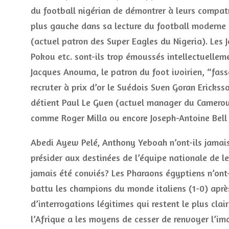
du football nigérian de démontrer à leurs compat
plus gauche dans sa lecture du football moderne
(actuel patron des Super Eagles du Nigeria). Les J
Pokou etc. sont-ils trop émoussés intellectuellem
Jacques Anouma, le patron du foot ivoirien, “fas
recruter à prix d’or le Suédois Sven Goran Ericks
détient Paul Le Guen (actuel manager du Camero
comme Roger Milla ou encore Joseph-Antoine Bell
Abedi Ayew Pelé, Anthony Yeboah n’ont-ils jamais
présider aux destinées de l’équipe nationale de le
jamais été conviés? Les Pharaons égyptiens n’ont-
battu les champions du monde italiens (1-0) après 
d’interrogations légitimes qui restent le plus cla
l’Afrique a les moyens de cesser de renvoyer l’im