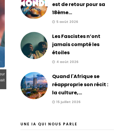
est de retour pour sa
18ème...
5 août 2026
Les Fascistes n’ont
jamais compté les
étoiles
4 août 2026
eur
Quand l'Afrique se
ait
réapproprie son récit :
la culture,...
15 juillet 2026
UNE IA QUI NOUS PARLE
u