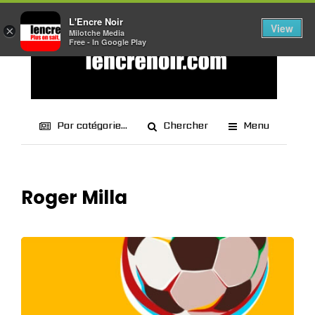
L'Encre Noir
View
×
Milotche Media
Free - In Google Play
Par catégorie...
Chercher
Menu
Roger Milla