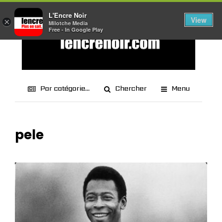
L'Encre Noir
View
×
Milotche Media
Free - In Google Play
Par catégorie...
Chercher
Menu
pele