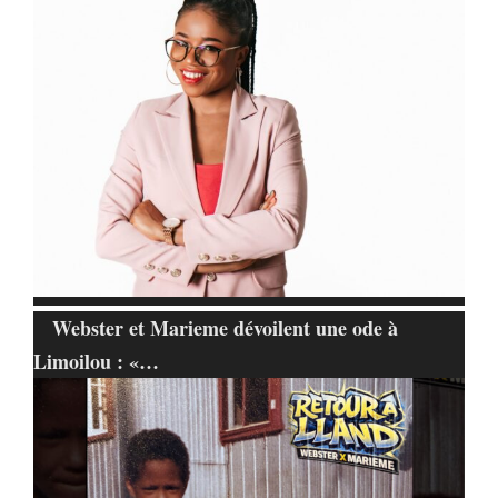
Webster et Marieme dévoilent une ode à
Limoilou : «…