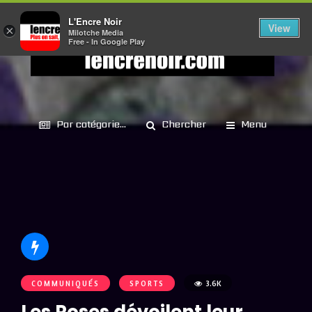
L'Encre Noir
View
×
Milotche Media
Free - In Google Play
Par catégorie...
Chercher
Menu
COMMUNIQUÉS
SPORTS
3.6K