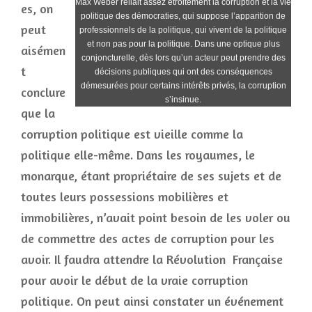
Max Weber reliait assez étroitement la corruption et la vie
es, on
politique des démocraties, qui suppose l’apparition de
peut
professionnels de la politique, qui vivent de la politique
et non pas pour la politique. Dans une optique plus
aisémen
conjoncturelle, dès lors qu’un acteur peut prendre des
t
décisions publiques qui ont des conséquences
démesurées pour certains intérêts privés, la corruption
conclure
s’insinue.
que la
corruption politique est vieille comme la
politique elle-même. Dans les royaumes, le
monarque, étant propriétaire de ses sujets et de
toutes leurs possessions mobilières et
immobilières, n’avait point besoin de les voler ou
de commettre des actes de corruption pour les
avoir. Il faudra attendre la Révolution Française
pour avoir le début de la vraie corruption
politique. On peut ainsi constater un événement