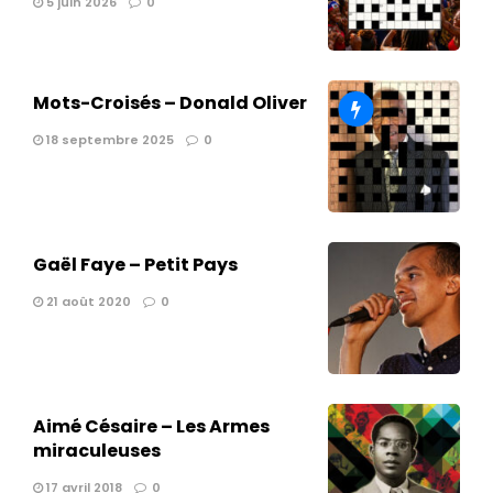
5 juin 2026
0
Mots-Croisés – Donald Oliver
18 septembre 2025
0
Gaël Faye – Petit Pays
21 août 2020
0
Aimé Césaire – Les Armes
miraculeuses
17 avril 2018
0