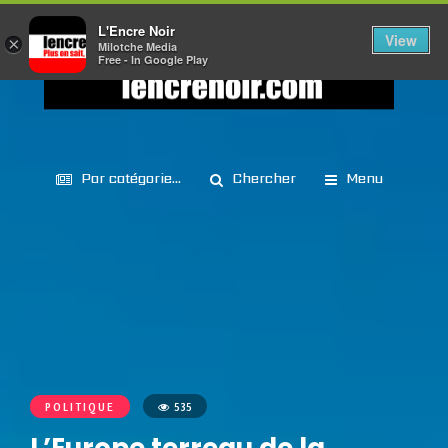
L'Encre Noir
View
×
Milotche Media
Free - In Google Play
Par catégorie...
Chercher
Menu
POLITIQUE
535