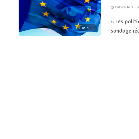
Publié le 2 jui
« Les politi
535
sondage réa