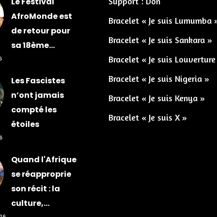
Support : Don
Le Festival
AfroMonde est
Bracelet « Je suis Lumumba 
de retour pour
Bracelet « Je suis Sankara »
sa 18ème...
Bracelet « Je suis Louverture
6
Bracelet « Je suis Nigeria »
Les Fascistes
n’ont jamais
Bracelet « Je suis Kenya »
compté les
Bracelet « Je suis X »
étoiles
6
Quand l'Afrique
se réapproprie
son récit : la
culture,...
026