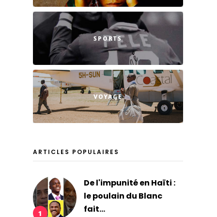
SPORTS
VOYAGE
ARTICLES POPULAIRES
De l'impunité en Haïti :
le poulain du Blanc
fait...
1