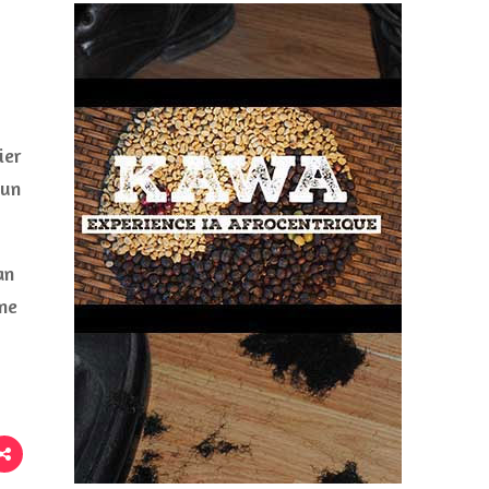
ier
 un
an
me