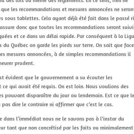
ou des lois ou même des règlements. En ce sens, rien ne
 que les recommandations et mesures annoncées ne seron
s sous tablettes. Cela ayant déjà été fait dans le passé r
assure donc que toutes les recommandations seront suivi
quées et ce dans un délai rapide. Par conséquent à la Lig
s du Québec on garde les pieds sur terre. On sait que face
es mesures annoncées, à de simples recommandations il
eurer prudent.
est évident que le gouvernement a su écouter les
 ce qui avait été requis. On est loin. Nous voulions des
s pouvant disparaître du jour ou lendemain. Est ce que l
s dire le contraire ni affirmer que c’est le cas.
e dans l’immédiat nous ne le savons pas à l’instar du
ur tant que non concrétisé par les faits ou minimalement