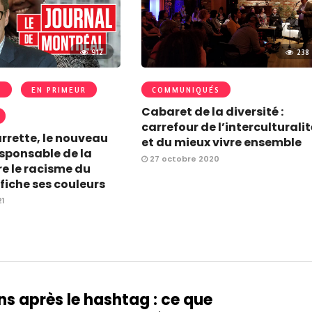
912
238
S
EN PRIMEUR
COMMUNIQUÉS
Cabaret de la diversité :
carrefour de l’interculturali
rrette, le nouveau
et du mieux vivre ensemble
esponsable de la
27 octobre 2020
re le racisme du
fiche ses couleurs
21
ns après le hashtag : ce que