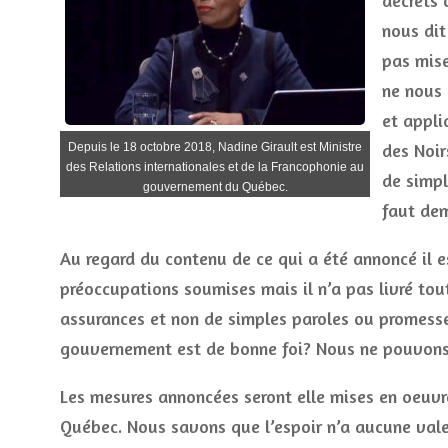
décrets 
nous dit
pas mise
ne nous 
et appli
des Noir
Depuis le 18 octobre 2018, Nadine Girault est Ministre
des Relations internationales et de la Francophonie au
de simpl
gouvernement du Québec.
faut dem
Au regard du contenu de ce qui a été annoncé il 
préoccupations soumises mais il n’a pas livré tout
assurances et non de simples paroles ou promesse
gouvernement est de bonne foi? Nous ne pouvons pa
Les mesures annoncées seront elle mises en oeuvr
Québec. Nous savons que l’espoir n’a aucune vale