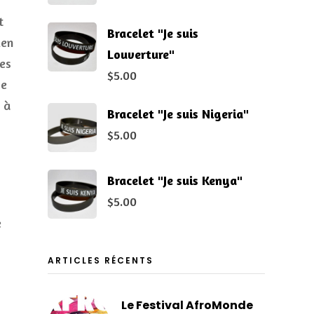
t
Bracelet "Je suis
ien
Louverture"
es
$
5.00
ue
 à
Bracelet "Je suis Nigeria"
$
5.00
Bracelet "Je suis Kenya"
$
5.00
e
ARTICLES RÉCENTS
Le Festival AfroMonde