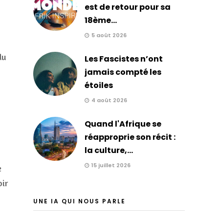
est de retour pour sa
18ème...
5 août 2026
du
Les Fascistes n’ont
jamais compté les
étoiles
4 août 2026
Quand l'Afrique se
réapproprie son récit :
la culture,...
15 juillet 2026
e
oir
UNE IA QUI NOUS PARLE