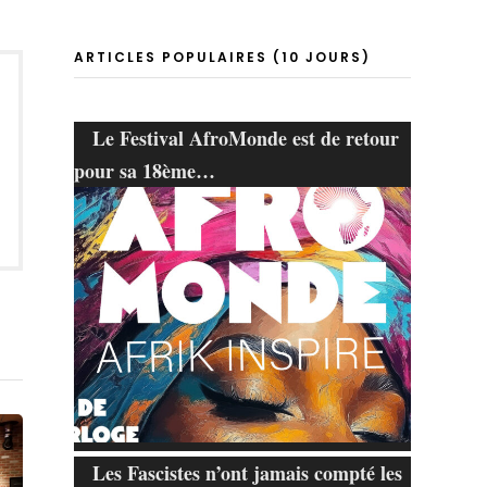
ARTICLES POPULAIRES (10 JOURS)
Le Festival AfroMonde est de retour
pour sa 18ème…
Les Fascistes n’ont jamais compté les