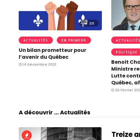
331
ACTUALITÉS
EN PRIMEUR
ACTUALITÉ
Un bilan prometteur pour
POLITIQUE
l’avenir du Québec
Benoit Cha
14 Décembre 2021
Ministre r
Lutte cont
Québec, af
26 février 20
A découvrir ... Actualités
Treize a