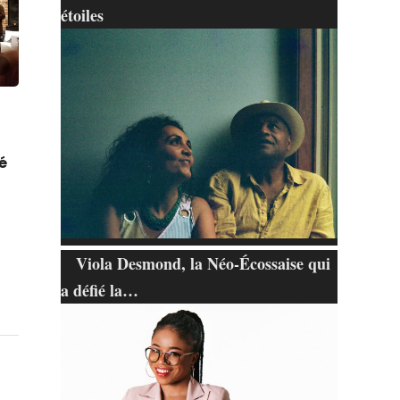
étoiles
té
Viola Desmond, la Néo-Écossaise qui
a défié la…