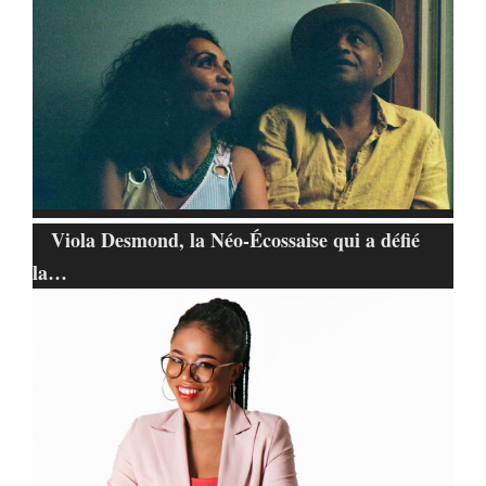
Viola Desmond, la Néo-Écossaise qui a défié
la…