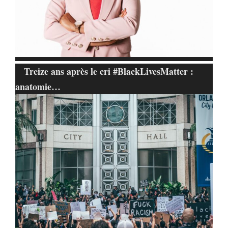
Treize ans après le cri #BlackLivesMatter :
anatomie…