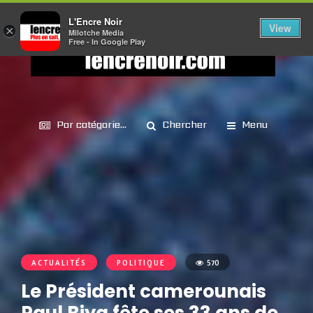
L'Encre Noir
View
×
Milotche Media
Free - In Google Play
Par catégorie...
Chercher
Menu
ACTUALITÉS
POLITIQUE
570
Le Président camerounais