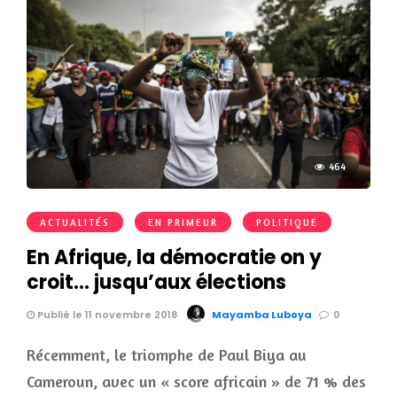
464
ACTUALITÉS
EN PRIMEUR
POLITIQUE
En Afrique, la démocratie on y
croit… jusqu’aux élections
Publié le 11 novembre 2018
Mayamba Luboya
0
Récemment, le triomphe de Paul Biya au
Cameroun, avec un « score africain » de 71 % des