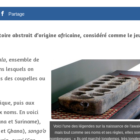
Partage
oire abstrait d’origine africaine, considéré comme le je
la
, ensemble de
ns lesquels on
ns des coupelles ou
ique, puis aux
x noms. En voici
na et Suriname),
Voici l'une des légendes sur la naissance de l'awal
e et Ghana),
songo’o
mais tout comme ses noms et ses règles, elles son
nombreuses : « Ils ont marché longtemps, très longt