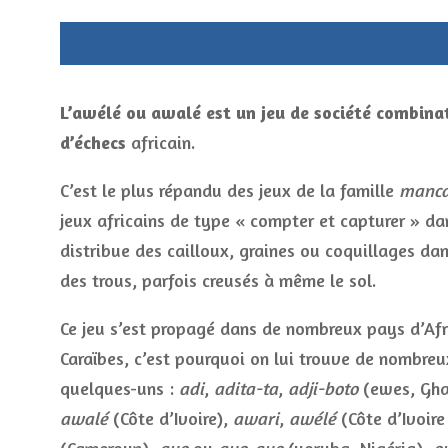
L’
awélé ou
awalé est un jeu de société combinat
d’échecs
africain.
C’est le plus répandu des jeux de la famille
manca
jeux africains de type « compter et capturer » da
distribue des cailloux, graines ou coquillages da
des trous, parfois creusés à même le sol.
Ce jeu s’est propagé dans de nombreux pays d’Afr
Caraïbes, c’est pourquoi on lui trouve de nombreu
quelques-uns :
adi
,
adita-ta
,
adji-boto
(ewes, Gha
awalé
(Côte d’Ivoire),
awari
,
awélé
(Côte d’Ivoir