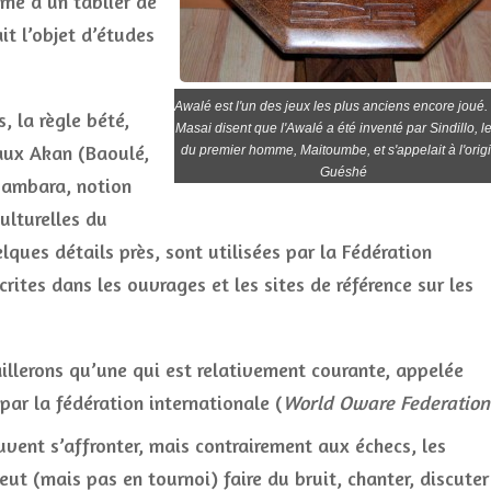
rme d’un tablier de
ait l’objet d’études
Awalé est l'un des jeux les plus anciens encore joué.
, la règle bété,
Masai disent que l'Awalé a été inventé par Sindillo, le 
aux Akan (Baoulé,
du premier homme, Maitoumbe, et s'appelait à l'orig
Guéshé
bambara, notion
ulturelles du
elques détails près, sont utilisées par la Fédération
rites dans les ouvrages et les sites de référence sur les
illerons qu’une qui est relativement courante, appelée
par la fédération internationale (
World Oware Federation
ent s’affronter, mais contrairement aux échecs, les
eut (mais pas en tournoi) faire du bruit, chanter, discuter