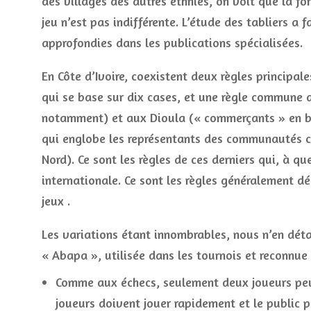
des villages des autres ethnies, on voit que la fo
jeu n’est pas indifférente. L’étude des tabliers a f
approfondies dans les publications spécialisées.
En Côte d’Ivoire, coexistent deux règles principales
qui se base sur dix cases, et une règle commune 
notamment) et aux Dioula (« commerçants » en 
qui englobe les représentants des communautés c
Nord). Ce sont les règles de ces derniers qui, à qu
internationale. Ce sont les règles généralement déc
jeux .
Les variations étant innombrables, nous n’en déta
« Abapa », utilisée dans les tournois et reconnue 
Comme aux échecs, seulement deux joueurs peuv
joueurs doivent jouer rapidement et le public p