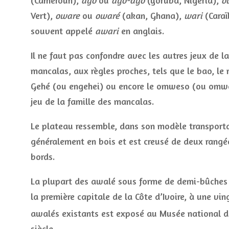
(Cameroun),
ayo
ou
ayo-ayo
(yoruba, Nigéria),
o
Vert),
oware
ou
owaré
(akan, Ghana),
wari
(Caraïb
souvent appelé
awari
en anglais.
Il ne faut pas confondre avec les autres jeux de la
mancalas, aux règles proches, tels que le bao, le
Gehé (ou engehei) ou encore le omweso (ou omw
jeu de la famille des mancalas.
Le plateau ressemble, dans son modèle transportab
généralement en bois et est creusé de deux rangée
bords.
La plupart des awalé sous forme de demi-bûches 
la première capitale de la Côte d’Ivoire, à une vin
awalés existants est exposé au Musée national d
siècle.