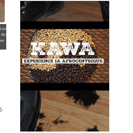
 Les
fils
ine
).