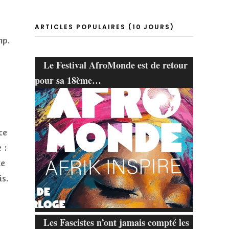
ARTICLES POPULAIRES (10 JOURS)
mp.
Le Festival AfroMonde est de retour
pour sa 18ème…
ce
 :
te
is.
Les Fascistes n’ont jamais compté les