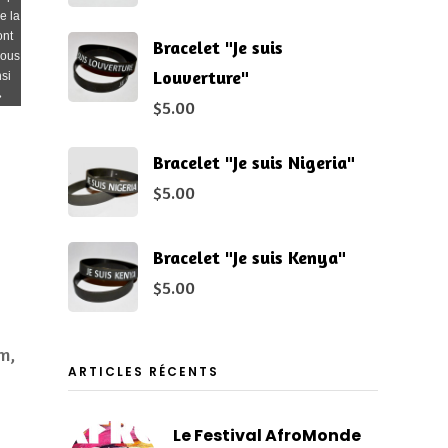
e la
ont
Bracelet "Je suis
rous
Louverture"
nsi
»
$
5.00
Bracelet "Je suis Nigeria"
$
5.00
Bracelet "Je suis Kenya"
$
5.00
m,
ARTICLES RÉCENTS
Le Festival AfroMonde