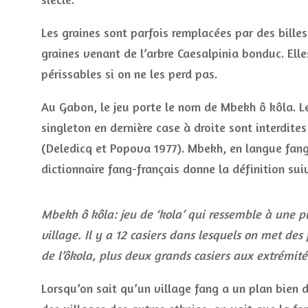
Les graines sont parfois remplacées par des bille
graines venant de l’arbre Caesalpinia bonduc. Ell
périssables si on ne les perd pas.
Au Gabon, le jeu porte le nom de Mbekh ô kôla. Le
singleton en dernière case à droite sont interdite
(Deledicq et Popova 1977). Mbekh, en langue fang,
dictionnaire fang-français donne la définition sui
Mbekh ô kôla: jeu de ‘kola’ qui ressemble à une p
village. Il y a 12 casiers dans lesquels on met des p
de l’ôkola, plus deux grands casiers aux extrémité
Lorsqu’on sait qu’un village fang a un plan bien d