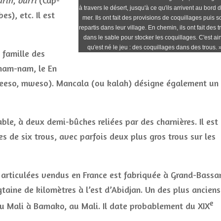
urin
,
ourri
(Cap-
à travers le désert, jusqu'à ce qu'ils arrivent au bord d
es), etc. Il est
mer. Ils ont fait des provisions de coquillages puis s
repartis dans leur village. En chemin, ils ont fait des t
dans le sable pour stocker les coquillages. C'est ai
qu'est né le jeu : des coquillages dans des trous. 
 famille des
 nam-nam, le En
eeso, mweso). Mancala (ou kalah) désigne également un
le, à deux demi-bûches reliées par des charnières. Il est
s de six trous, avec parfois deux plus gros trous sur les
articulées vendus en France est fabriquée à Grand-Bassa
gtaine de kilomètres à l’est d’Abidjan. Un des plus anciens
e
u Mali à Bamako, au Mali. Il date probablement du XIX