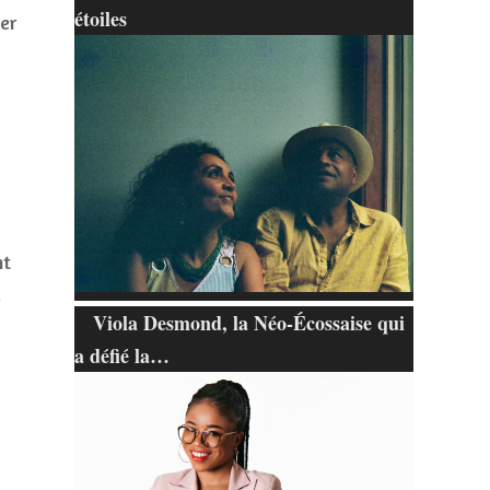
étoiles
uer
nt
.
Viola Desmond, la Néo-Écossaise qui
a défié la…