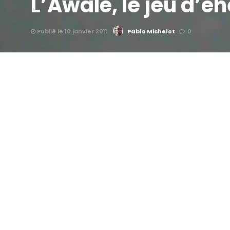
L’Awalé, le jeu d’é
Publié le 10 janvier 2011
Pablo Michelot
0