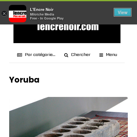
L'Encre Noir
View
×
Milotche Media
Free - In Google Play
Par catégorie...
Chercher
Menu
Yoruba