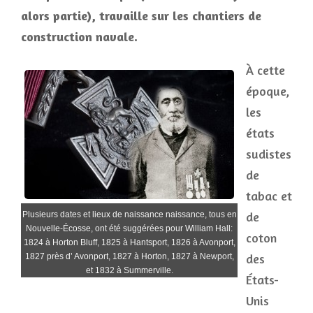
alors partie), travaille sur les chantiers de
construction navale.
À cette
époque,
les
états
sudistes
de
tabac et
de
Plusieurs dates et lieux de naissance naissance, tous en
Nouvelle-Écosse, ont été suggérées pour William Hall:
coton
1824 à Horton Bluff, 1825 à Hantsport, 1826 à Avonport,
des
1827 près d’ Avonport, 1827 à Horton, 1827 à Newport,
et 1832 à Summerville.
États-
Unis