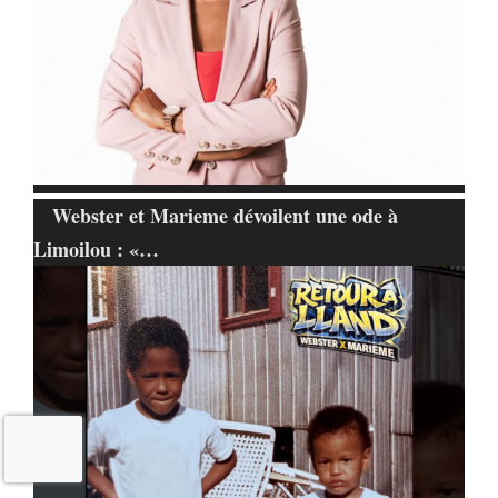
Webster et Marieme dévoilent une ode à
Limoilou : «…