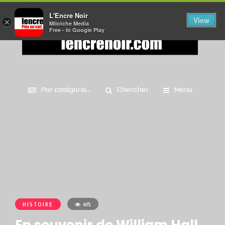
L'Encre Noir
View
×
Milotche Media
Free - In Google Play
Par catégorie...
Chercher
Menu
HISTOIRE
415