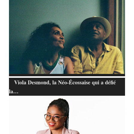
Viola Desmond, la Néo-Écossaise qui a défié
la…