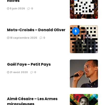
noires
5 juin 2026
0
Mots-Croisés – Donald Oliver
18 septembre 2025
0
Gaël Faye – Petit Pays
21 août 2020
0
Aimé Césaire – Les Armes
miraculeuses