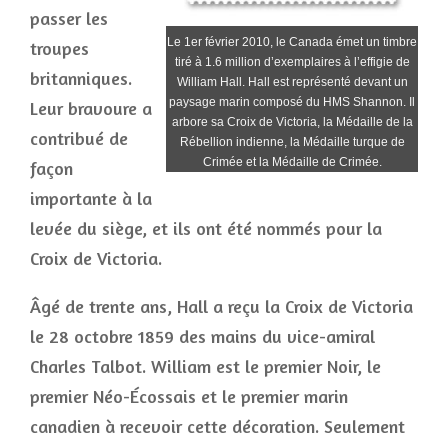
passer les
Le 1er février 2010, le Canada émet un timbre
troupes
tiré à 1.6 million d’exemplaires à l’effigie de
britanniques.
William Hall. Hall est représenté devant un
paysage marin composé du HMS Shannon. Il
Leur bravoure a
arbore sa Croix de Victoria, la Médaille de la
contribué de
Rébellion indienne, la Médaille turque de
Crimée et la Médaille de Crimée.
façon
importante à la
levée du siège, et ils ont été nommés pour la
Croix de Victoria.
Âgé de trente ans, Hall a reçu la Croix de Victoria
le 28 octobre 1859 des mains du vice-amiral
Charles Talbot. William est le premier Noir, le
premier Néo-Écossais et le premier marin
canadien à recevoir cette décoration. Seulement